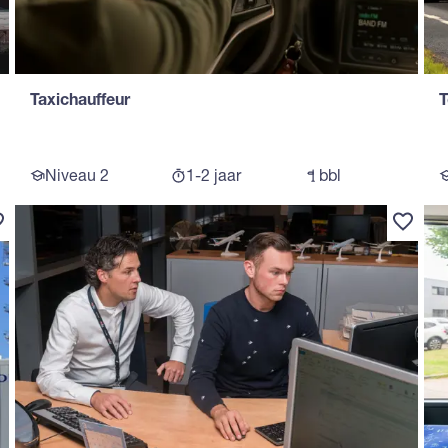
Taxichauffeur
T
Niveau 2
1-2 jaar
bbl