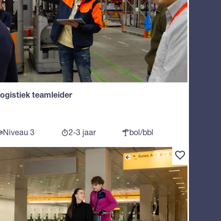
ogistiek teamleider
Niveau 3
2-3 jaar
bol/bbl