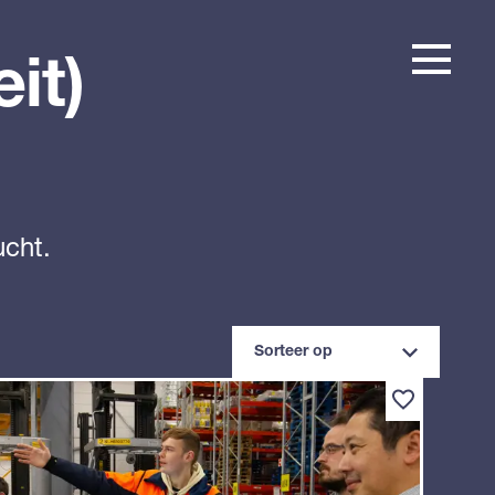
it)
ucht.