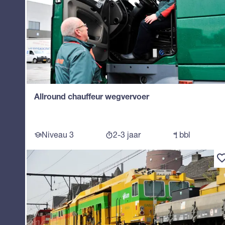
Allround chauffeur wegvervoer
Niveau 3
2-3 jaar
bbl