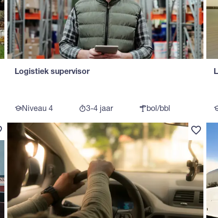
Logistiek supervisor
L
Niveau 4
3-4 jaar
bol/bbl