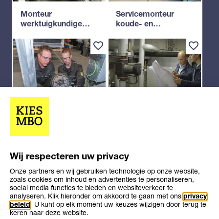
Monteur
Servicemonteur
werktuigkundige
koude- en
installaties
klimaatsystemen
Technicus industriële
Tekenaar ontwerper
koude- en
werktuigkundige
klimaatsystemen
installaties
Meer
Wij respecteren uw privacy
resultaten
Terug naar de
Onze partners en wij gebruiken technologie op onze website,
laden
zoals cookies om inhoud en advertenties te personaliseren,
richtingen
social media functies te bieden en websiteverkeer te
analyseren. Klik hieronder om akkoord te gaan met ons
privacy
beleid
. U kunt op elk moment uw keuzes wijzigen door terug te
keren naar deze website.