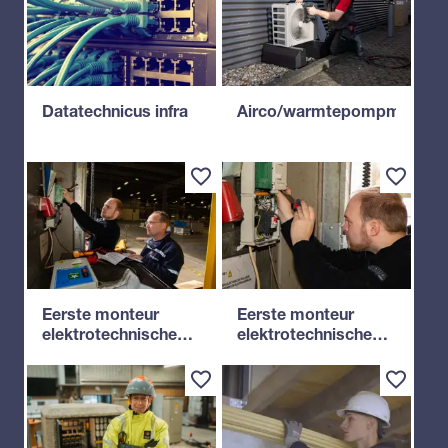
Datatechnicus infra
Airco/warmtepompmonteu
Eerste monteur
Eerste monteur
elektrotechnische
elektrotechnische
industriële
installaties woning
installaties en
en utiliteit
systemen