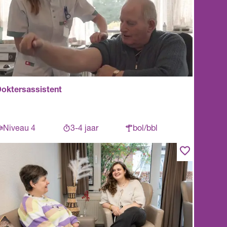
oktersassistent
Niveau 4
3-4 jaar
bol/bbl