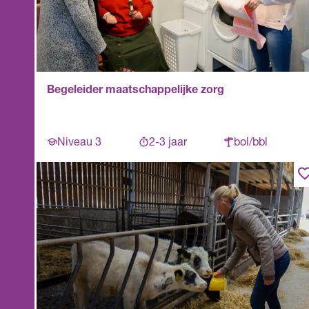
Begeleider maatschappelijke zorg
Niveau 3
2-3 jaar
bol/bbl