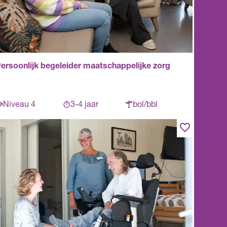
ersoonlijk begeleider maatschappelijke zorg
Niveau 4
3-4 jaar
bol/bbl