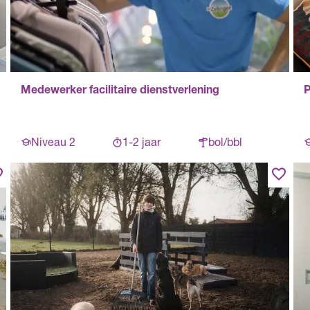
Medewerker facilitaire dienstverlening
P
Niveau 2
1-2 jaar
bol/bbl