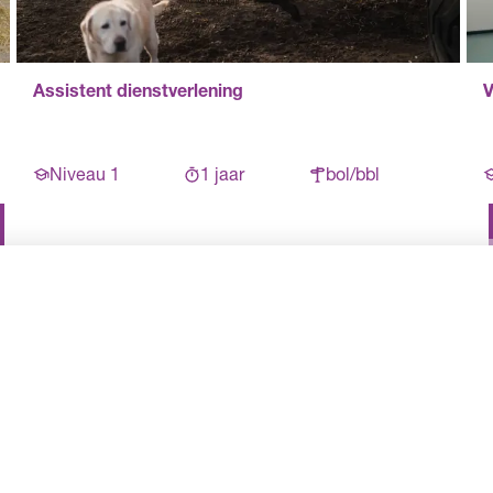
Assistent dienstverlening
V
Niveau 1
1 jaar
bol/bbl
Meer
resultaten
Terug naar
laden
de richtingen