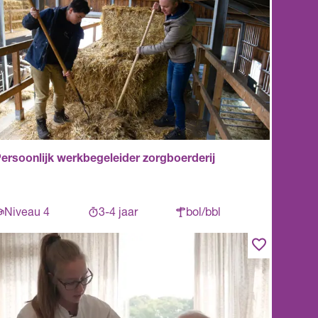
ersoonlijk werkbegeleider zorgboerderij
Niveau 4
3-4 jaar
bol/bbl