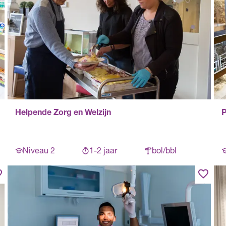
Helpende Zorg en Welzijn
P
Niveau 2
1-2 jaar
bol/bbl