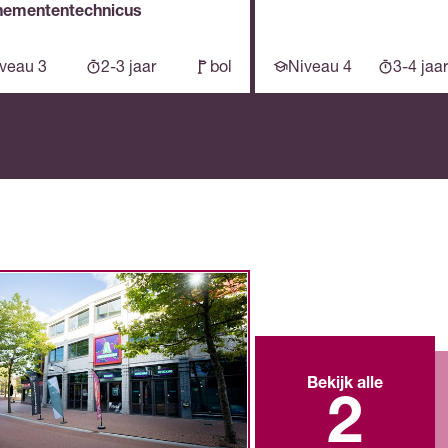
nemententechnicus
veau 3
2-3 jaar
bol
Niveau 4
3-4 jaar
Bekijk alle
2