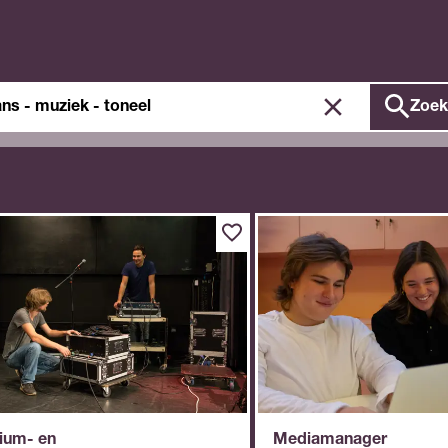
ken
Zoek
ium- en
Mediamanager