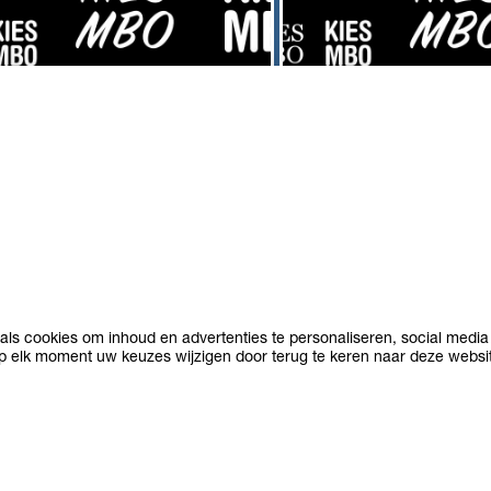
riaal bestellen
Entreeopleiding
u extra posters, flyers of kaartjes
Een entreeopleiding is een 
KiesMBO bestellen om uit te
op maat. Heb je geen diplo
n binnen de school, dan kan dat
middelbare school, dan kan
EDG Media. Klik op de
beginnen met het volgen v
rstaande afbeelding om naar
entreeopleiding.
estelformulier te gaan
INTERESSES
ls cookies om inhoud en advertenties te personaliseren, social media 
op elk moment uw keuzes wijzigen door terug te keren naar deze websi
ct
BLADEREN
ZOEKEN