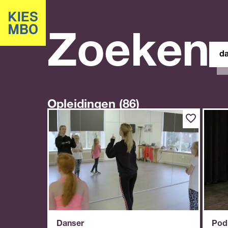
Zoeken
Zoe
in
site
Opleidingen (86)
Danser
Pod