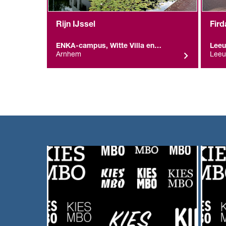
Rijn IJssel
Fird
ENKA-campus, Witte Villa en
Leeu
Toren
Arnhem
Lee
Overige resultaten (7)