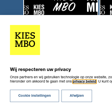
Contact
Mate
Wil je in contact komen met de
Wilt 
makers van KiesMBO.nl of melding
van 
maken van een foutieve vermelding
dele
neem dan s.v.p. contact op met de
via 
servicedesk van SBB.
onde
het b
Wij respecteren uw privacy
Onze partners en wij gebruiken technologie op onze website, zoa
hieronder om akkoord te gaan met ons
privacy beleid
. U kunt 
Over KiesMBO.nl
Disclaimer
Cookies
Conta
Cookie instellingen
Afwijzen