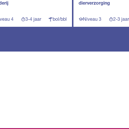
erij
dierverzorging
veau 4
3-4 jaar
bol/bbl
Niveau 3
2-3 jaar