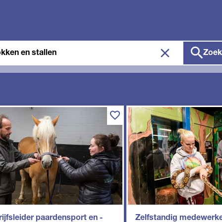
ken
Zoek
ijfsleider paardensport en -
Zelfstandig medewerk