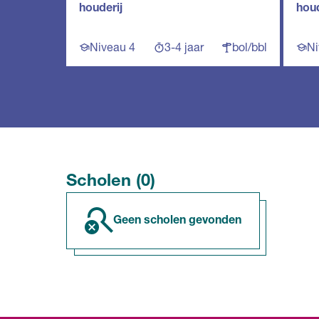
houderij
houd
Niveau 4
3-4 jaar
bol/bbl
Ni
Scholen (0)
geen scholen gevonden