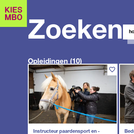
Zoeken
Zoe
in
site
Opleidingen (10)
Instructeur paardensport en -
Bedr