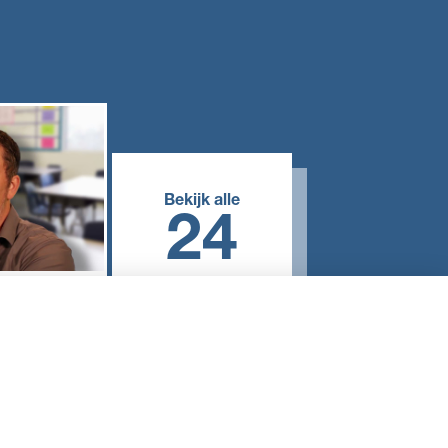
Bekijk alle
24
overige resultaten
llen hoe
esMBO.nl
tatie en -
est -