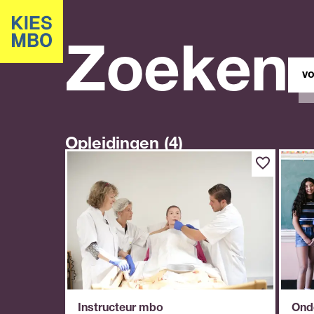
Zoeken
Zoe
in
site
Opleidingen (4)
Instructeur mbo
Ond