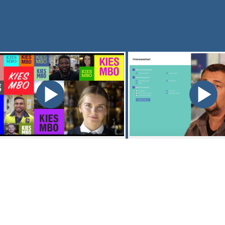
 is KiesMBO
Interessetest
MBO is de studiekeuze portaal
Decanen en docenten verte
iaal gericht op de
ze de interessetest van Ki
lijkheden die het mbo biedt.
gebruiken bij loopbaanoriën
 informatie over mbo opleidingen
begeleiding (lob). Interesset
r één dak. Home - KiesMBO
KiesMBO