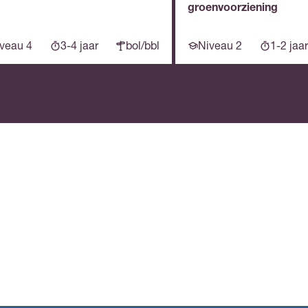
groenvoorziening
veau 4
3-4 jaar
bol/bbl
Niveau 2
1-2 jaar