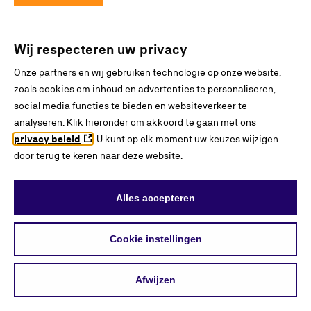
Danser
Wij respecteren uw privacy
Onze partners en wij gebruiken technologie op onze website,
Leidinggevende hospitality
zoals cookies om inhoud en advertenties te personaliseren,
social media functies te bieden en websiteverkeer te
Medewerker hospitality
analyseren. Klik hieronder om akkoord te gaan met ons
privacy beleid
. U kunt op elk moment uw keuzes wijzigen
door terug te keren naar deze website.
Ondernemer hospitality
Alles accepteren
Bekijk alle resultaten
Cookie instellingen
2
Overige zoekresultaten
Afwijzen
INTERESSES
BLADEREN
ZOEKEN
VERGELIJKEN
ONTDEKKEN