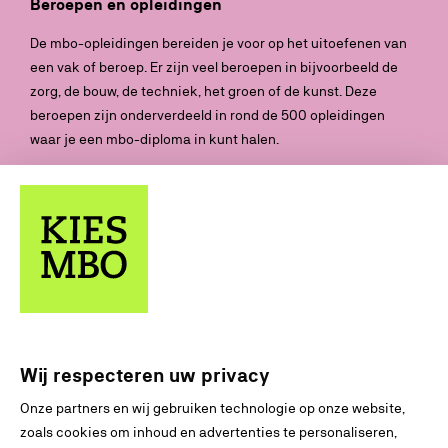
Beroepen en opleidingen
De mbo-opleidingen bereiden je voor op het uitoefenen van
een vak of beroep. Er zijn veel beroepen in bijvoorbeeld de
zorg, de bouw, de techniek, het groen of de kunst. Deze
beroepen zijn onderverdeeld in rond de 500 opleidingen
waar je een mbo-diploma in kunt halen.
Doorleren
Je kunt met je behaalde diploma aan het werk gaan, maar je
kunt ook doorleren binnen het mbo of verder in het hbo
(hoger beroepsonderwijs).
Soorten scholen
Er zijn verschillende soorten mbo-scholen. Zo zijn er
regionale opleidingscentra (roc) en beroepscolleges. Er zijn
Wij respecteren uw privacy
ook particuliere aanbieders die opleidingen kunnen geven.
Onze partners en wij gebruiken technologie op onze website,
Lees meer over
toelating
,
niveaus
en
leerwegen
zoals cookies om inhoud en advertenties te personaliseren,