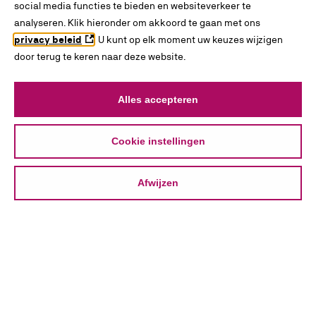
social media functies te bieden en websiteverkeer te
analyseren. Klik hieronder om akkoord te gaan met ons
privacy beleid
. U kunt op elk moment uw keuzes wijzigen
door terug te keren naar deze website.
Alles accepteren
Cookie instellingen
Afwijzen
INTERESSES
BLADEREN
ZOEKEN
VERGELIJKEN
ONTDEKKEN
Over
KiesMBO.nl
Disclaimer