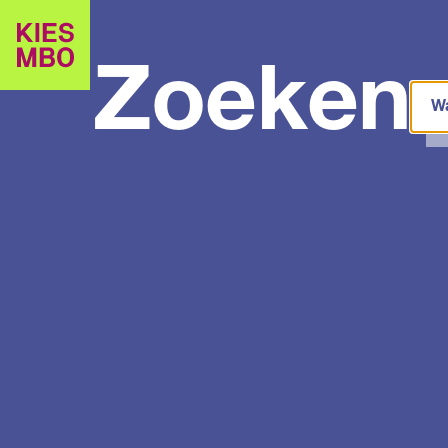
Zoeken
Zoe
in
site