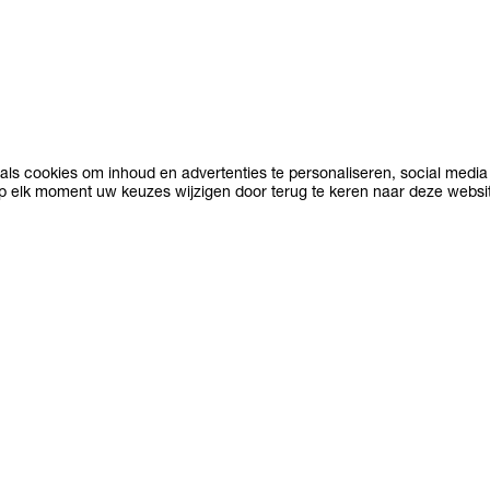
INTERESSES
ls cookies om inhoud en advertenties te personaliseren, social media 
op elk moment uw keuzes wijzigen door terug te keren naar deze websi
BLADEREN
ZOEKEN
VERGELIJKEN
ct
ONTDEKKEN