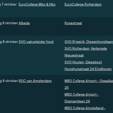
 7 oktober
EuroCollege Mbo & Hbo
EuroCollege Rotterdam
g 8 oktober
Albeda
Rosestraat
g 8 oktober
SVO vakopleider food
SVO Rijswijk, Diepenhorstlaan
SVO Rotterdam, Verlengde
Nieuwstraat
SVO Houten, Sleepboot
Hooghuisstraat 24 Eindhoven
g 8 oktober
ROC van Amsterdam
MBO College Airport - Opaalla
25
MBO College Airport -
Diamantlaan 29
MBO College Amstelland -