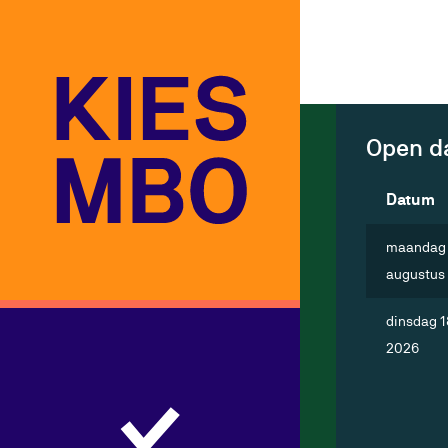
Open dagen
Zoek per provincie
Open d
Alle provincies
Datum
Drenthe
maandag 
Flevoland
augustus
Gelderland
Groningen
dinsdag 1
2026
Limburg
Noord-Brabant
Noord-Holland
Overijssel