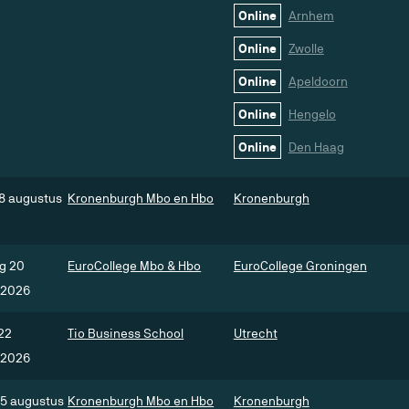
Online
Arnhem
Online
Zwolle
Online
Apeldoorn
Online
Hengelo
Online
Den Haag
8 augustus
Kronenburgh Mbo en Hbo
Kronenburgh
g 20
EuroCollege Mbo & Hbo
EuroCollege Groningen
 2026
22
Tio Business School
Utrecht
 2026
25 augustus
Kronenburgh Mbo en Hbo
Kronenburgh