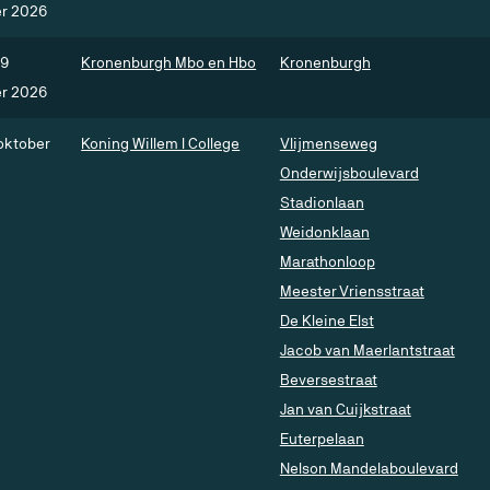
r 2026
29
Kronenburgh Mbo en Hbo
Kronenburgh
r 2026
 oktober
Koning Willem I College
Vlijmenseweg
Onderwijsboulevard
Stadionlaan
Weidonklaan
Marathonloop
Meester Vriensstraat
De Kleine Elst
Jacob van Maerlantstraat
Beversestraat
Jan van Cuijkstraat
Euterpelaan
Nelson Mandelaboulevard