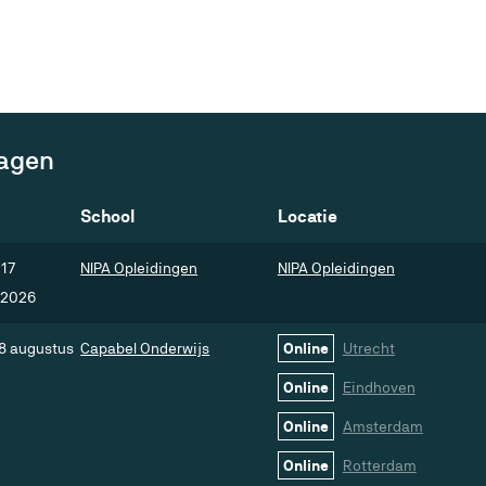
agen
School
Locatie
17
NIPA Opleidingen
NIPA Opleidingen
 2026
8 augustus
Capabel Onderwijs
Online
Utrecht
Online
Eindhoven
Online
Amsterdam
Online
Rotterdam