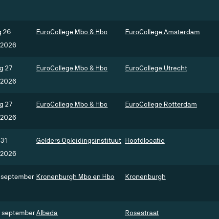
 26
EuroCollege Mbo & Hbo
EuroCollege Amsterdam
 2026
g 27
EuroCollege Mbo & Hbo
EuroCollege Utrecht
 2026
g 27
EuroCollege Mbo & Hbo
EuroCollege Rotterdam
 2026
31
Gelders Opleidingsinstituut
Hoofdlocatie
 2026
1 september
Kronenburgh Mbo en Hbo
Kronenburgh
8 september
Albeda
Rosestraat