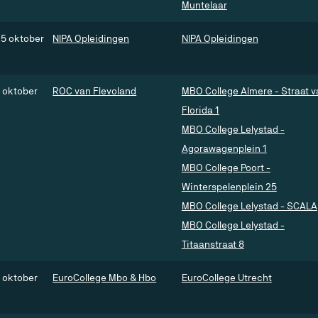
Muntelaar
5 oktober
NIPA Opleidingen
NIPA Opleidingen
 oktober
ROC van Flevoland
MBO College Almere - Straat v
Florida 1
MBO College Lelystad -
Agorawagenplein 1
MBO College Poort -
Winterspelenplein 25
MBO College Lelystad - SCALA
MBO College Lelystad -
Titaanstraat 8
 oktober
EuroCollege Mbo & Hbo
EuroCollege Utrecht