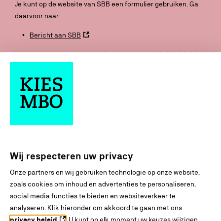
Je kunt op de website van SBB een formulier gebruiken. Ga
daarvoor naar:
Bericht aan SBB
Het telefoonnummer van de Servicedesk is 088 338 00 00.
De Servicedesk is bereikbaar van maandag tot en met
vrijdag van 8.00 tot 17.00 uur.
Wij respecteren uw privacy
Onze partners en wij gebruiken technologie op onze website,
zoals cookies om inhoud en advertenties te personaliseren,
social media functies te bieden en websiteverkeer te
analyseren. Klik hieronder om akkoord te gaan met ons
privacy beleid
. U kunt op elk moment uw keuzes wijzigen