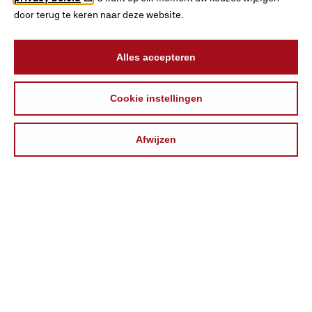
door terug te keren naar deze website.
Alles accepteren
Cookie instellingen
Afwijzen
INTERESSES
BLADEREN
ZOEKEN
VERGELIJKEN
ONTDEKKEN
Over
KiesMBO.nl
Disclaimer
Cookies
Contact