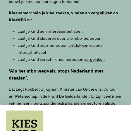
bouwt je kind aan een eigen toekomst!
Kies samen: help je kind zoeken, vinden en vergelijken op
KiesMBO.nl:
Laat je kind een
interessetest
doen
Laat je kind
bladeren
door alle mbo-beroepen
Laat je kind mbo-beroepen
ontdekken
via ons
interactief spel
Laat je kind verschillende beroepen
vergelijken
‘Als het mbo wegvalt, stopt Nederland met
draaien’.
Dat zegt Robbert Dijkgraaf, Minister van Onderwijs, Cultuur
en Wetenschap in de krant De Gelderlander. ‘Er zijn veel meer
vakmensen nodig. Zonder extra handen in sectoren als de
bouw, de energiesector, onderwijs en zorg zal de hele
economie stilvallen. Het mbo is hard nodig om de innovaties
van de toekomst zeker te stellen.’