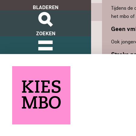
BLADEREN
Tijdens de 
Studie in cijfers
het mbo of 
Geen vm
ZOEKEN
Ook jonger
Straks n
VERGELIJKEN
Voor sommig
mbo- en hb
ONTDEKKEN