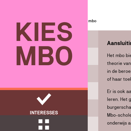
Over het mbo
Voor ouders en verzorgers
Over het mbo
Over het mbo
Aansluit
Het mbo bi
Vmbo sluit aan
theorie van
in de beroe
Niveaus en leerwegen
of haar to
Aanmelden en toelatingsrecht
Er is ook a
leren. Het
burgerscha
Kosten en financiering
INTERESSES
Mbo-schole
onderwijs a
Externe links