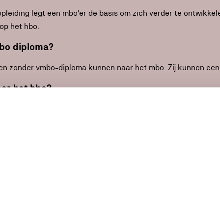
opleiding legt een mbo'er de basis om zich verder te ontwikkel
op het hbo.
bo diploma?
en zonder vmbo-diploma kunnen naar het mbo. Zij kunnen een 
aar het hbo?
e beroepen is er alleen een hbo-opleiding. Met een mbo-diplo
o-opleidingen goed op elkaar aan. In sommige gevallen kan ee