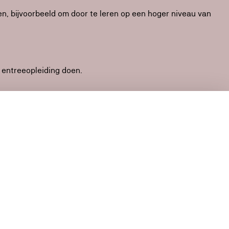
en, bijvoorbeeld om door te leren op een hoger niveau van
entreeopleiding doen.
ma op niveau 4 kun je terecht op het hbo. Vaak sluiten
n mbo’er een hbo-opleiding zelfs versneld afronden.