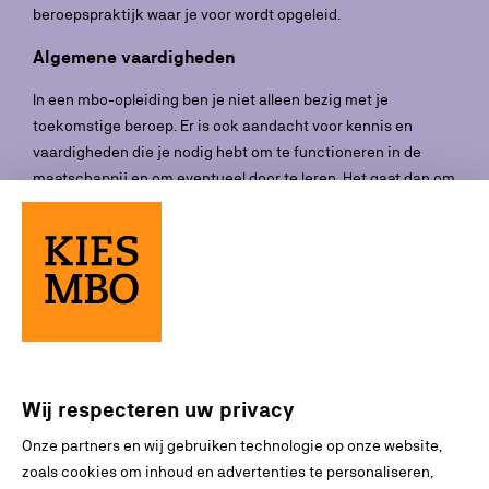
beroepspraktijk waar je voor wordt opgeleid.
Algemene vaardigheden
In een mbo-opleiding ben je niet alleen bezig met je
toekomstige beroep. Er is ook aandacht voor kennis en
vaardigheden die je nodig hebt om te functioneren in de
maatschappij en om eventueel door te leren. Het gaat dan om
algemene vaardigheden zoals Nederlands, rekenen, Engels
(bij mbo-opleidingen op niveau 4) en loopbaan- en
burgerschapsvaardigheden.
Je krijgt hier aparte lessen voor of je werkt hieraan via de
beroepsgerichte vakken.
Werken of verder studeren
Wij respecteren uw privacy
Als afgestudeerde mbo'er vind je waarschijnlijk snel een
baan met een goed salaris. Je kunt er ook voor kiezen om een
Onze partners en wij gebruiken technologie op onze website,
vervolgopleiding te doen. Dat kan op een ander niveau in het
zoals cookies om inhoud en advertenties te personaliseren,