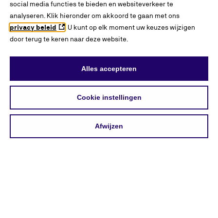
mbo of op het hbo.
social media functies te bieden en websiteverkeer te
analyseren. Klik hieronder om akkoord te gaan met ons
privacy beleid
. U kunt op elk moment uw keuzes wijzigen
door terug te keren naar deze website.
Alles accepteren
Cookie instellingen
Afwijzen
INTERESSES
BLADEREN
ZOEKEN
VERGELIJKEN
ONTDEKKEN
Over
KiesMBO.nl
Disclaimer