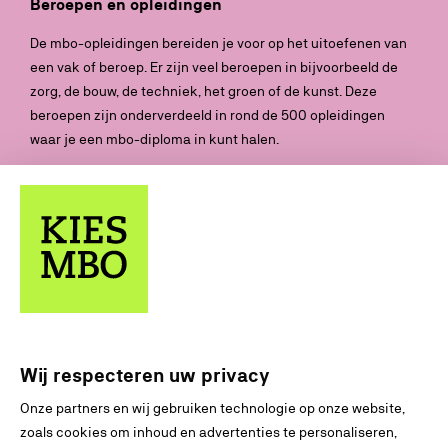
Beroepen en opleidingen
De mbo-opleidingen bereiden je voor op het uitoefenen van
een vak of beroep. Er zijn veel beroepen in bijvoorbeeld de
zorg, de bouw, de techniek, het groen of de kunst. Deze
beroepen zijn onderverdeeld in rond de 500 opleidingen
waar je een mbo-diploma in kunt halen.
Doorleren
Je kunt met je behaalde diploma aan het werk gaan, maar je
kunt ook doorleren binnen het mbo of verder in het hbo
(hoger beroepsonderwijs).
Soorten scholen
Er zijn verschillende soorten mbo-scholen. Zo zijn er
regionale opleidingscentra (roc) en beroepscolleges. Er zijn
Wij respecteren uw privacy
ook particuliere aanbieders die opleidingen kunnen geven.
Onze partners en wij gebruiken technologie op onze website,
Lees meer over
toelating
,
niveaus
en
leerwegen
zoals cookies om inhoud en advertenties te personaliseren,