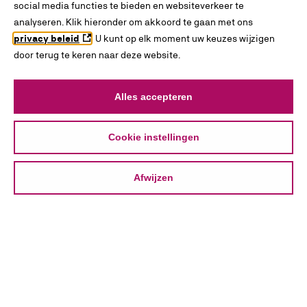
social media functies te bieden en websiteverkeer te
analyseren. Klik hieronder om akkoord te gaan met ons
privacy beleid
. U kunt op elk moment uw keuzes wijzigen
door terug te keren naar deze website.
Alles accepteren
Cookie instellingen
Afwijzen
INTERESSES
BLADEREN
ZOEKEN
VERGELIJKEN
ONTDEKKEN
Over
KiesMBO.nl
Disclaimer