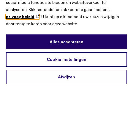
social media functies te bieden en websiteverkeer te
analyseren. Klik hieronder om akkoord te gaan met ons
privacy beleid
. U kunt op elk moment uw keuzes wijzigen
door terug te keren naar deze website.
Alles accepteren
Cookie instellingen
Afwijzen
INTERESSES
BLADEREN
ZOEKEN
VERGELIJKEN
ONTDEKKEN
Over
KiesMBO.nl
Disclaimer