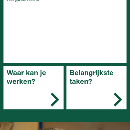
Waar kan je
Belangrijkste
werken?
taken?
Een
Je bereidt het werk
metaalverwerkingsbedrijf,
voor
een (elektrotechnisch)
Je assisteert je
installatiebedrijf of
collega's tijdens het
andere technische
werk
bedrijven.
Je maakt producten