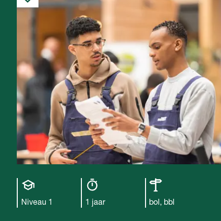
Opleiding
Opleiding
Leerweg
niveau
duur
Niveau 1
1 jaar
bol, bbl