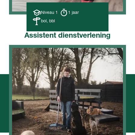
Opleiding
Opleiding
Niveau 1
1 jaar
niveau
duur
Leerweg
bol, bbl
Assistent dienstverlening