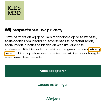
Wij respecteren uw privacy
Opleiding
Opleiding
Niveau 1
1 jaar
Onze partners en wij gebruiken technologie op onze website,
niveau
duur
Leerweg
zoals cookies om inhoud en advertenties te personaliseren,
bol, bbl
social media functies te bieden en websiteverkeer te
analyseren. Klik hieronder om akkoord te gaan met ons
privacy
beleid
. U kunt op elk moment uw keuzes wijzigen door terug te
keren naar deze website.
Alles accepteren
Over KiesMBO.nl
Cookie instellingen
Disclaimer
Cookies
Contact
Afwijzen
INTERESSES
BLADEREN
ZOEKEN
VERGELIJKEN
ONTDEKKEN