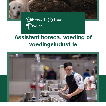
Opleiding
Opleiding
Niveau 1
1 jaar
niveau
duur
Leerweg
bol, bbl
Assistent horeca, voeding of
voedingsindustrie