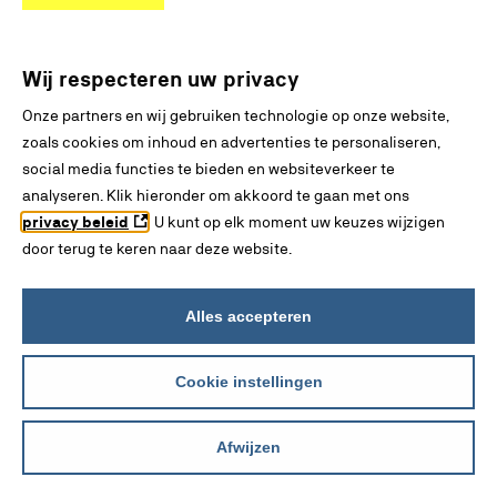
Danser
Wij respecteren uw privacy
Onze partners en wij gebruiken technologie op onze website,
Audicien
zoals cookies om inhoud en advertenties te personaliseren,
social media functies te bieden en websiteverkeer te
Technisch oogheelkundig assistent
analyseren. Klik hieronder om akkoord te gaan met ons
privacy beleid
. U kunt op elk moment uw keuzes wijzigen
door terug te keren naar deze website.
Allround schoonheidsspecialist
Alles accepteren
Bekijk alle resultaten
Cookie instellingen
0
Overige zoekresultaten
Afwijzen
INTERESSES
BLADEREN
ZOEKEN
VERGELIJKEN
ONTDEKKEN