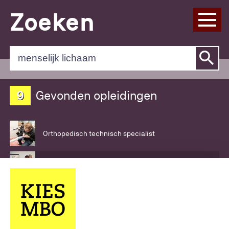
Zoeken
Zoeken
op
deze
website
9
Gevonden opleidingen
Orthopedisch technisch specialist
Mbo-Verpleegkundige
Voeding- en leefstijladviseur
Acteur