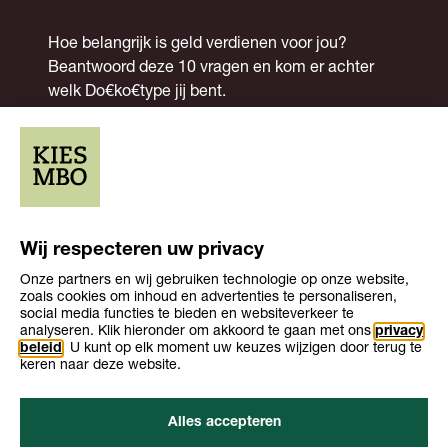
Hoe belangrijk is geld verdienen voor jou?
Beantwoord deze 10 vragen en kom er achter
welk Do€ko€type jij bent.
Start de test
Wij respecteren uw privacy
Onze partners en wij gebruiken technologie op onze website,
zoals cookies om inhoud en advertenties te personaliseren,
social media functies te bieden en websiteverkeer te
analyseren. Klik hieronder om akkoord te gaan met ons
privacy
beleid
. U kunt op elk moment uw keuzes wijzigen door terug te
keren naar deze website.
Over KiesMBO.nl
Disclaimer
Alles accepteren
Cookies