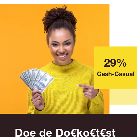
29%
Cash-Casual
Doe de Do€ko€t€st