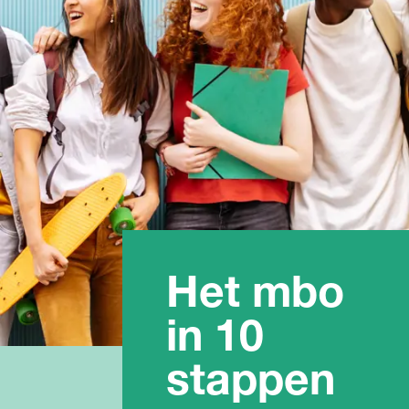
Het mbo
in 10
stappen