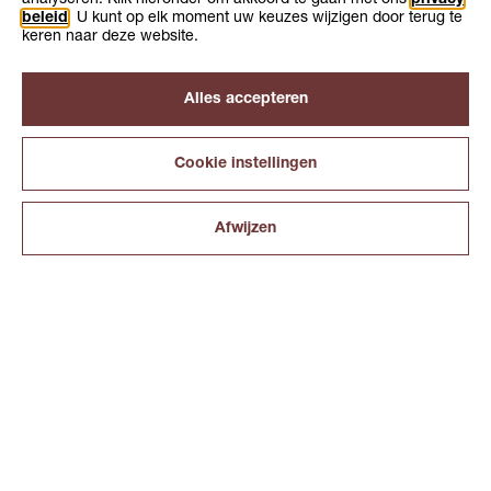
beleid
. U kunt op elk moment uw keuzes wijzigen door terug te
keren naar deze website.
Alles accepteren
Cookie instellingen
Afwijzen
INTERESSES
BLADEREN
ZOEKEN
VERGELIJKEN
ONTDEKKEN
Over KiesMBO.nl
Disclaimer