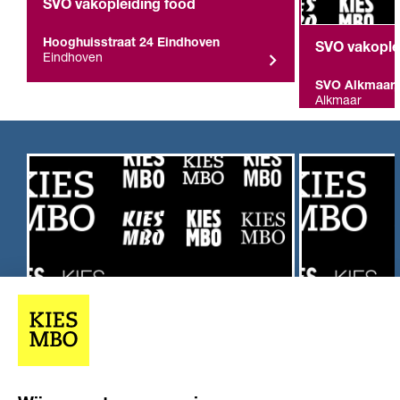
SVO vakopleiding food
Hooghuisstraat 24 Eindhoven
SVO vakople
Eindhoven
SVO Alkmaar,
Alkmaar
Overige resultaten (2)