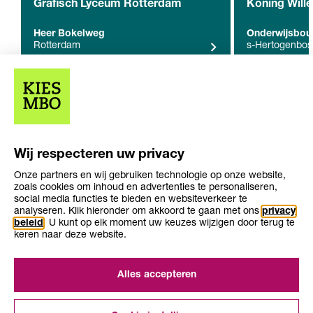
Grafisch Lyceum Rotterdam
Koning Wille
Heer Bokelweg
Onderwijsbou
Rotterdam
s-Hertogenbo
Overige resultaten (0)
Wij respecteren uw privacy
geen overige resultaten gevonden
Onze partners en wij gebruiken technologie op onze website,
zoals cookies om inhoud en advertenties te personaliseren,
social media functies te bieden en websiteverkeer te
analyseren. Klik hieronder om akkoord te gaan met ons
privacy
beleid
. U kunt op elk moment uw keuzes wijzigen door terug te
keren naar deze website.
Over KiesMBO.nl
Disclaimer
Alles accepteren
Cookies
Contact