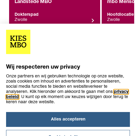
Landstede MBO
mbo Menso A
Dokterspad
Hoofdlocatie
Zwolle
Zwolle
Overige resultaten (0)
Wij respecteren uw privacy
geen overige resultaten gevonden
Onze partners en wij gebruiken technologie op onze website,
zoals cookies om inhoud en advertenties te personaliseren,
social media functies te bieden en websiteverkeer te
analyseren. Klik hieronder om akkoord te gaan met ons
privacy
beleid
. U kunt op elk moment uw keuzes wijzigen door terug te
keren naar deze website.
Over KiesMBO.nl
Disclaimer
Alles accepteren
Cookies
Contact