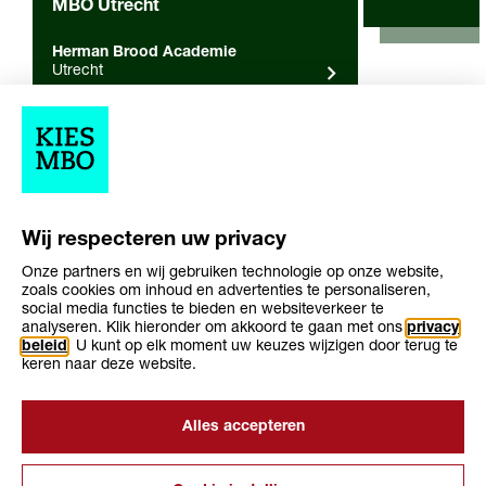
MBO Utrecht
Herman Brood Academie
Utrecht
Overige resultaten (0)
Wij respecteren uw privacy
geen overige resultaten gevonden
Onze partners en wij gebruiken technologie op onze website,
zoals cookies om inhoud en advertenties te personaliseren,
social media functies te bieden en websiteverkeer te
analyseren. Klik hieronder om akkoord te gaan met ons
privacy
beleid
. U kunt op elk moment uw keuzes wijzigen door terug te
keren naar deze website.
Over KiesMBO.nl
Disclaimer
Alles accepteren
Cookies
Contact