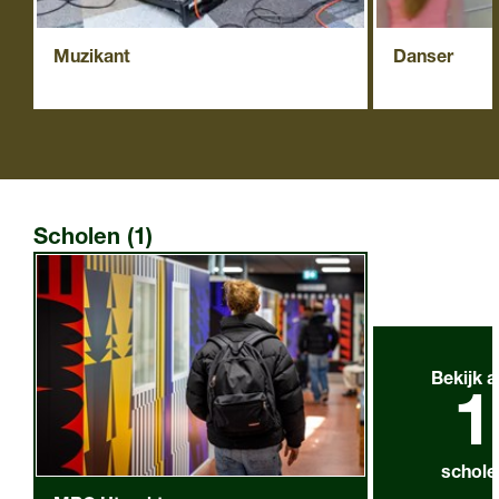
Muzikant
Danser
Scholen (1)
Bekijk a
1
schole