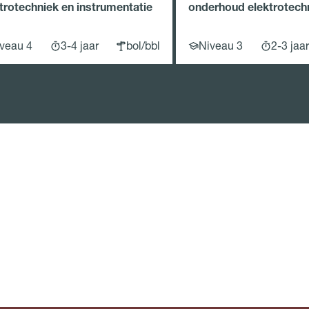
trotechniek en instrumentatie
onderhoud elektrotech
instrumentatie
veau 4
3-4 jaar
bol/bbl
Niveau 3
2-3 jaar