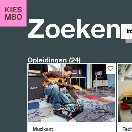
Zoeken
Zoe
in
site
Opleidingen (24)
Muzikant
Tec