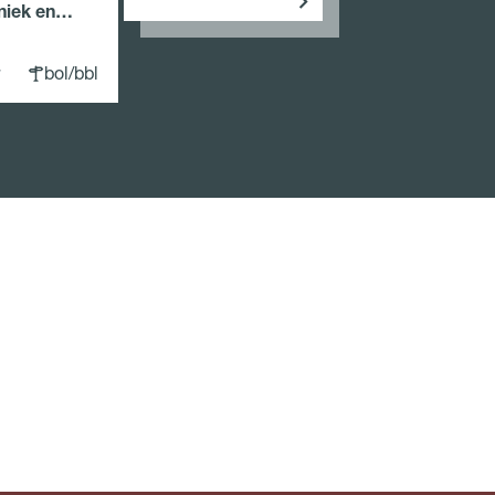
niek en
bol/bbl