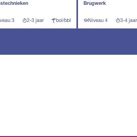
istechnieken
Brugwerk
veau 3
2-3 jaar
bol/bbl
Niveau 4
3-4 jaar