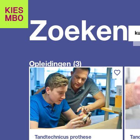
Zoeken
Zoe
in
site
Opleidingen (3)
Tandtechnicus prothese
Tan