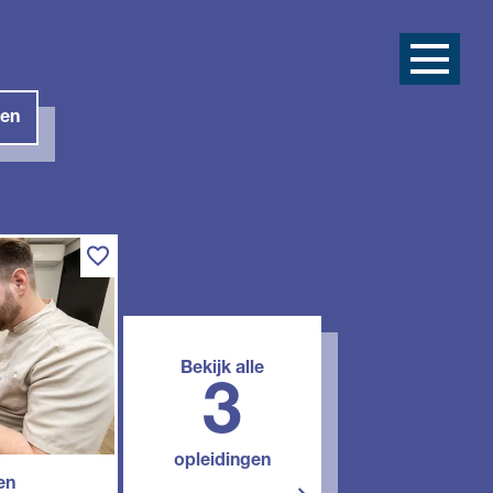
en
Bekijk alle
3
opleidingen
en