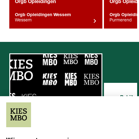
Orgb Opleidingen
Orgb Opleid
Orgb Opleidingen Wessem
Orgb Opleidi
Wessem
Purmerend
Overige resultaten (1)
Bekijk a
1
overige resu