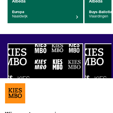
Albeda
Albeda
Europa
Buys-Ballotla
Naaldwijk
Vlaardingen
Overige resultaten (3)