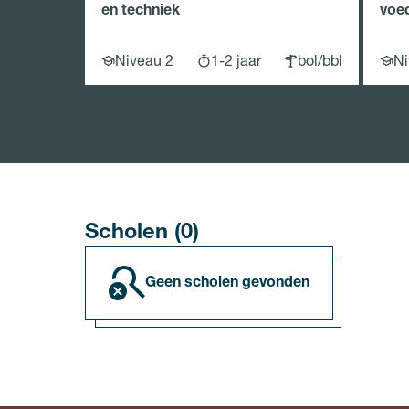
en techniek
voed
Niveau 2
1-2 jaar
bol/bbl
Ni
Scholen (0)
geen scholen gevonden