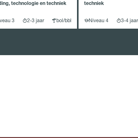
ing, technologie en techniek
techniek
veau 3
2-3 jaar
bol/bbl
Niveau 4
3-4 jaar