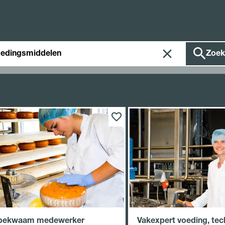
ken
Zoek
bekwaam medewerker
Vakexpert voeding, tec