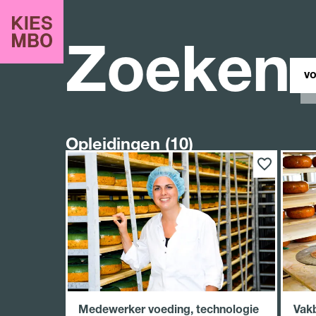
Zoeken
Zoe
in
site
Opleidingen (10)
Medewerker voeding, technologie
Vak