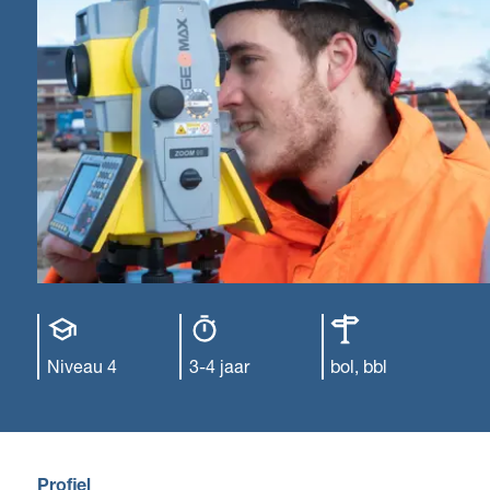
Opleiding
Opleiding
Leerweg
niveau
duur
Niveau 4
3-4 jaar
bol, bbl
Profiel