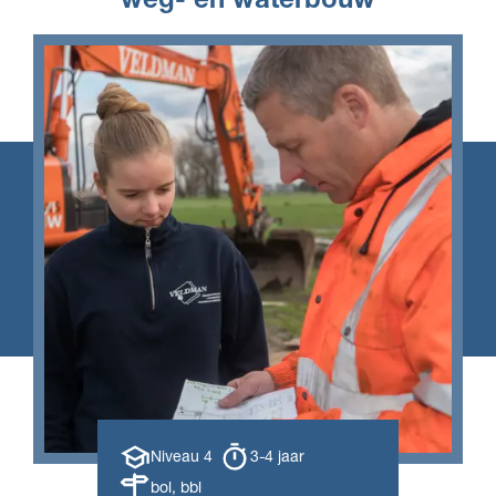
weg- en waterbouw
Opleiding
Opleiding
Niveau 4
3-4 jaar
niveau
duur
Leerweg
bol, bbl