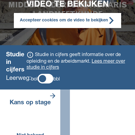
VIDEO TE BEKIJKEN
Accepteer cookies om de video te bekijken
Studie
Studie in cijfers geeft informatie over de
opleiding en de arbeidsmarkt.
Lees meer over
in
studie in cijfers
cijfers
Leerweg:
bol
bbl
De opleiding is
Kans op stage
in de bol niet van
toepassing.
Voor deze opleiding, in dit