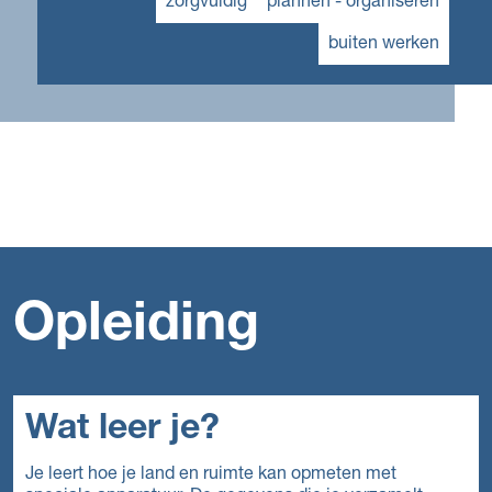
zorgvuldig
plannen - organiseren
buiten werken
Opleiding
Wat leer je?
Je leert hoe je land en ruimte kan opmeten met