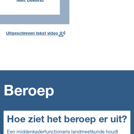
Niet bekend
jaar
Lees meer over de
toekomst
Uitgeschreven tekst video
Beroep
Hoe ziet het beroep er uit?
Een middenkaderfunctionaris landmeetkunde houdt