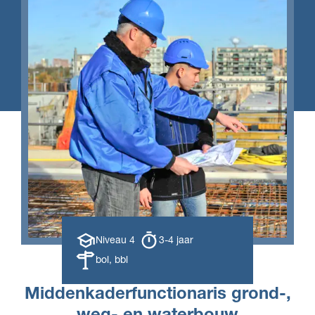
Opleiding
Opleiding
Niveau 4
3-4 jaar
niveau
duur
Leerweg
bol, bbl
Middenkaderfunctionaris grond-,