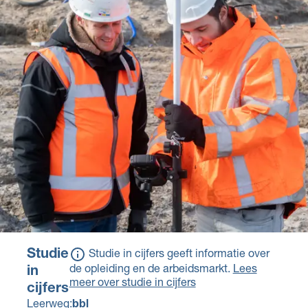
Een ander diploma of
met het erkende
bewijsstuk dat de
leerbedrijf en krijg je
overheid heeft erkend
salaris.
op basis van een
ministeriële regeling
Voor deze opleiding
kan een school
aanvullende eisen
stellen of wiskunde of
natuur- en scheikunde
onderdeel waren van
het eindexamen.
Studie
Studie in cijfers geeft informatie over
de opleiding en de arbeidsmarkt.
Lees
in
meer over studie in cijfers
cijfers
Leerweg:
bbl