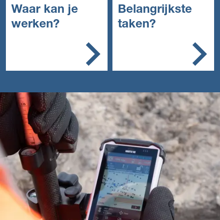
Waar kan je
Belangrijkste
werken?
taken?
Een bouwbedrijf,
Je verzamelt geo-
infrabedrijf,
informatie door te
ingenieursbedrijf, of de
meten
overheid.
Je berekent
vervormingen en
verdraaiingen
Je plaatst
markeringen
Je beheert en update
geo-informatie
Je documenteert
alles.