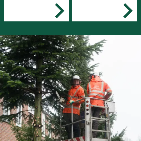
Bungalowparken,
Je beheert de
vakantieparken,
terreinen en
sportcomplexen of
onderhoudt de
watersportbedrijven.
gebouwen
Je bent gastheer en
assisteert gasten bij
activiteiten
Je zorgt voor de
natuur, de grond en
het water
Je gebruikt
gereedschappen en
onderhoudt deze.