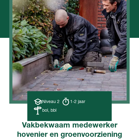
Opleiding
Opleiding
Niveau 2
1-2 jaar
niveau
duur
Leerweg
bol, bbl
Vakbekwaam medewerker
hovenier en groenvoorziening