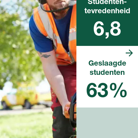
Studenten­
tevredenheid
Landelijk rapportcijfer
6,8
Geslaagde
studenten
Landelijk percentage in het
afgelopen schooljaar
63%