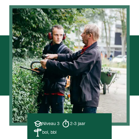
Opleiding
Opleiding
Niveau 3
2-3 jaar
niveau
duur
Leerweg
bol, bbl