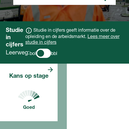
Studie
Studie in cijfers geeft informatie over de
opleiding en de arbeidsmarkt.
Lees meer over
in
studie in cijfers
cijfers
Leerweg:
bol
bbl
Er zijn veel
Kans op stage
stageplaatsen. De
verwachting is dat
je makkelijk een
stage vindt.
Goed
Voor deze opleiding, in dit
jaar