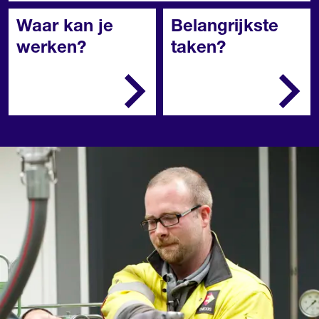
Waar kan je
Belangrijkste
werken?
taken?
Een aannemersbedrijf,
Je bereidt je werk
een
voor
energietransportbedrijf,
Je neemt gasstations
een gasleverancier, een
uit bedrijf als dat
energiedistributiebedrijf
nodig is
of een
Je regelt in, test en
verwarmingsinstallatiebe
controleert
drijf.
gasstations
Je lokaliseert
storingen en lost ze
op
Je legt
distributienetten aan
en maakt ze
gebruiksklaar
Je verdeelt de
werkzaamheden en