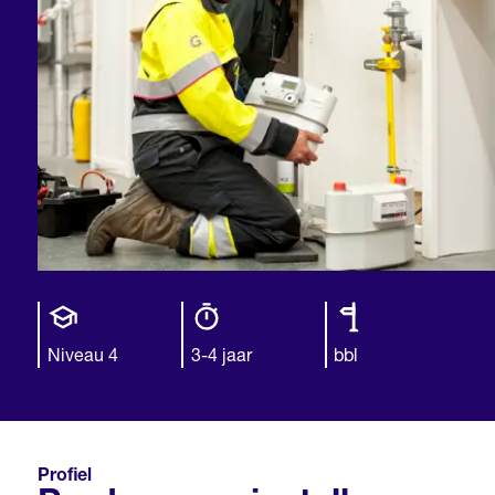
Opleiding
Opleiding
Leerweg
niveau
duur
Niveau 4
3-4 jaar
bbl
Profiel