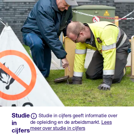
leerjaar 4
arbeidsovereenkomst
Een ander diploma of
met het erkende
bewijsstuk dat de
leerbedrijf en krijg je
overheid heeft erkend
salaris.
op basis van een
ministeriële regeling.
Voor deze opleiding
kan een school
aanvullende eisen
stellen of wiskunde of
natuur- en scheikunde
onderdeel waren van
het eindexamen.
Studie
Studie in cijfers geeft informatie over
de opleiding en de arbeidsmarkt.
Lees
in
meer over studie in cijfers
cijfers