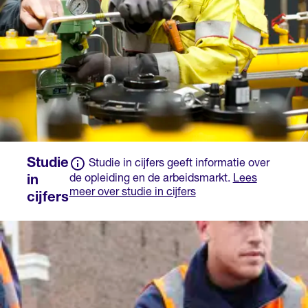
geeft leiding aan
collega’s
Je administreert je
werk en rondt af.
Studie
Studie in cijfers geeft informatie over
de opleiding en de arbeidsmarkt.
Lees
in
meer over studie in cijfers
cijfers