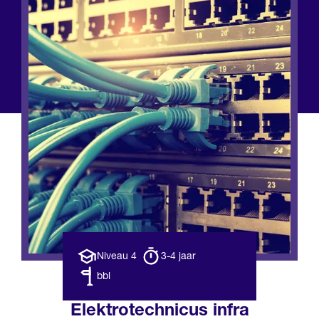
Opleiding
Opleiding
Niveau 4
3-4 jaar
niveau
duur
Leerweg
bbl
Elektrotechnicus infra