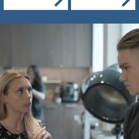
en plant klanten in
bij specifieke salons,
Je geeft adviezen
zoals voor black hair,
over haar en
modegevoelige en trendy
producten
salons.
Je verzorgt het haar
Je knipt, styled, föhnt
en wikkelt haar
Je doet
kleurbehandelingen
Je snijdt coupes en
zet permanent.