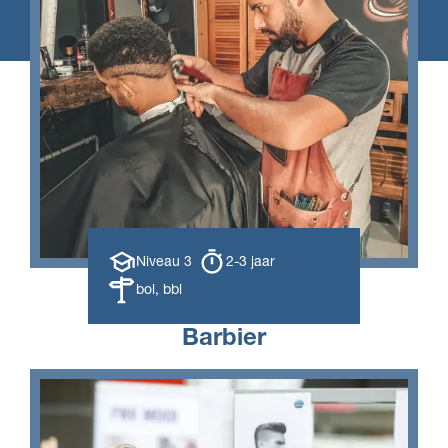
Opleiding
Opleiding
Niveau 3
2-3 jaar
niveau
duur
Leerweg
bol, bbl
Barbier