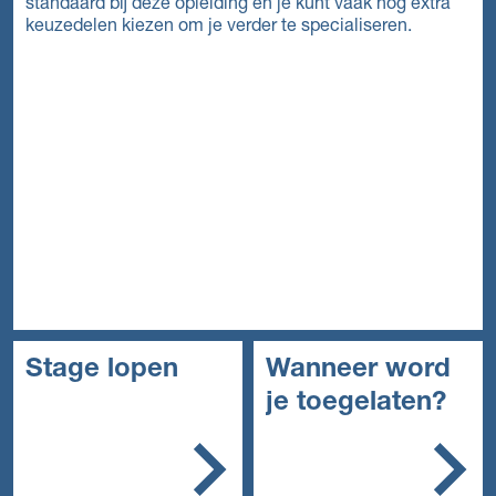
standaard bij deze opleiding en je kunt vaak nog extra
keuzedelen kiezen om je verder te specialiseren.
Stage lopen
Wanneer word
je toegelaten?
In het mbo is de stage
een belangrijk onderdeel
In het algemeen kun je
van de opleiding. Je
de opleiding starten met:
stage doe je bij een