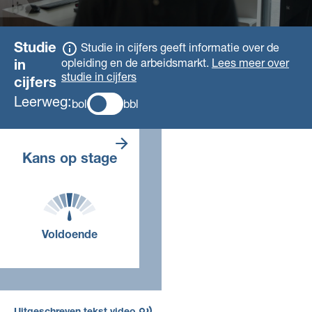
Studie
Studie in cijfers geeft informatie over de
opleiding en de arbeidsmarkt.
Lees meer over
in
studie in cijfers
cijfers
Leerweg:
bol
bbl
Er zijn genoeg
Kans op stage
stageplaatsen.
Voldoende
Voor deze opleiding, in dit
jaar