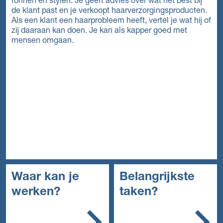
föhnen en stylen. Je geeft advies over wat het best bij
de klant past en je verkoopt haarverzorgingsproducten.
Als een klant een haarprobleem heeft, vertel je wat hij of
zij daaraan kan doen. Je kan als kapper goed met
mensen omgaan.
Waar kan je
Belangrijkste
werken?
taken?
Gespecialiseerde salons
Je maakt afspraken
voor heren en dames. Of