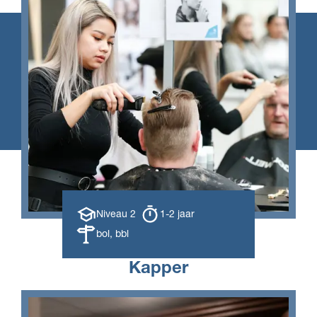
Opleiding
Opleiding
Niveau 2
1-2 jaar
niveau
duur
Leerweg
bol, bbl
Kapper