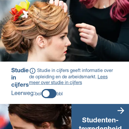
Studie
Studie in cijfers geeft informatie over
de opleiding en de arbeidsmarkt.
Lees
in
meer over studie in cijfers
cijfers
Leerweg:
bol
bbl
Studenten­