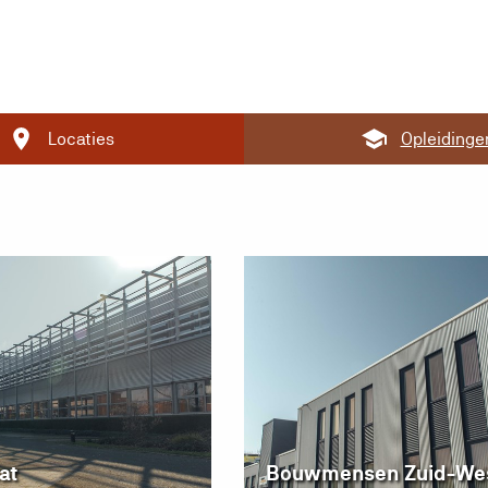
Locaties
Opleidinge
at
Bouwmensen Zuid-We