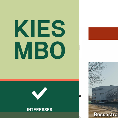
Scalda
Scholen
Scalda
Scalda – Voor veelzijdig en
toegankelijk mbo-onderwijs
Scalda biedt toegankelijk en
veelzijdig onderwijs voor middelbaar
beroepsonderwijs en
INTERESSES
volwasseneneducatie. Met dertien
Bessestra
kleinschalige, vakgerichte colleges,