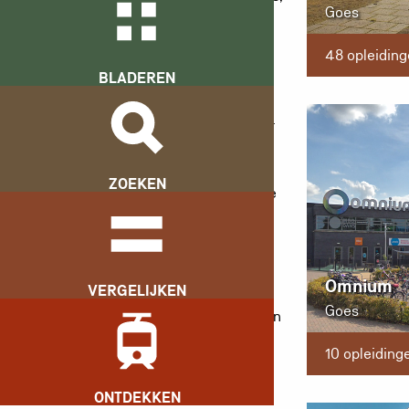
Goes
waaronder CIOS Zuidwest-
Nederland, MBO DANS en het
48 opleidin
Maritiem en Logistiek College De
BLADEREN
Ruyter, verzorgen we onderwijs dat
aansluit bij de wereld om ons heen.
Bij Scalda helpen we je om het
ZOEKEN
beste uit jezelf te halen, zowel in je
beroep als in de maatschappij. We
stimuleren je om te excelleren in
een prettige, gestructureerde en
Omnium
VERGELIJKEN
mensgerichte leeromgeving. Onze
Goes
opleidingen bereiden je voor op een
toekomst waarin jij stevig in je
10 opleiding
schoenen staat en klaar bent om
impact te maken.
ONTDEKKEN