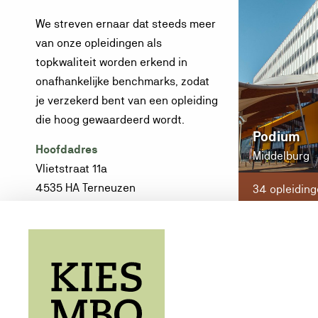
We streven ernaar dat steeds meer
van onze opleidingen als
topkwaliteit worden erkend in
onafhankelijke benchmarks, zodat
je verzekerd bent van een opleiding
die hoog gewaardeerd wordt.
Podium
Hoofdadres
Middelburg
Vlietstraat 11a
4535 HA Terneuzen
34 opleidin
T:
0115 - 64 16 00
E:
Mail deze school
W:
Website