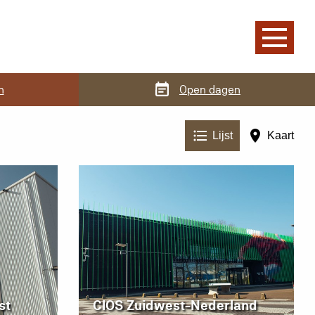
n
Open dagen
Lijst
Kaart
st
CIOS Zuidwest-Nederland