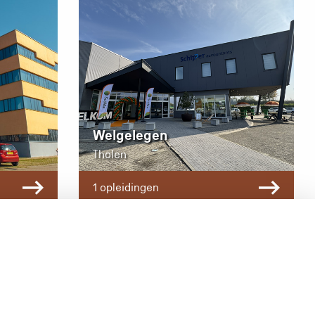
Welgelegen
Tholen
1 opleidingen