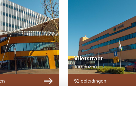
Vlietstraat
Terneuzen
gen
52 opleidingen