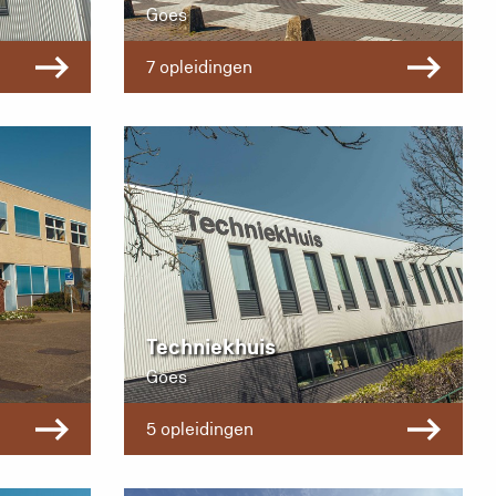
Goes
7 opleidingen
Techniekhuis
Goes
5 opleidingen