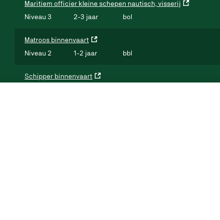
Maritiem officier kleine schepen nautisch, visserij
Niveau 3
2-3 jaar
bol
Matroos binnenvaart
Niveau 2
1-2 jaar
bbl
Schipper binnenvaart
Niveau 3
2-3 jaar
bbl
Schipper-machinist beperkt vaargebied
Niveau 2
1-2 jaar
bol
Specialist internationale havenlogistiek
Niveau 4
3-4 jaar
bol
Specialist transport en logistiek
Niveau 4
3-4 jaar
bol