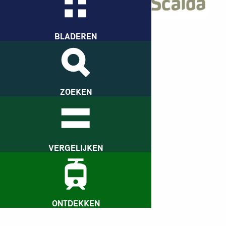
College De Ruyter
Boulevard Bankert 130
4382 AC Vlissingen
BLADEREN
T:
0118 - 55 87 00
E:
Mail deze school
W:
Website
ZOEKEN
VERGELIJKEN
Terug naar hoofdpagina school
ONTDEKKEN