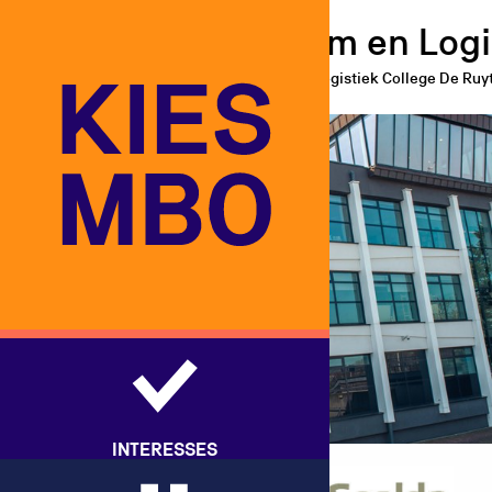
Scalda - Maritiem en Logi
Scholen
Scalda
Maritiem en Logistiek College De Ruy
INTERESSES
Maritiem en Logistiek