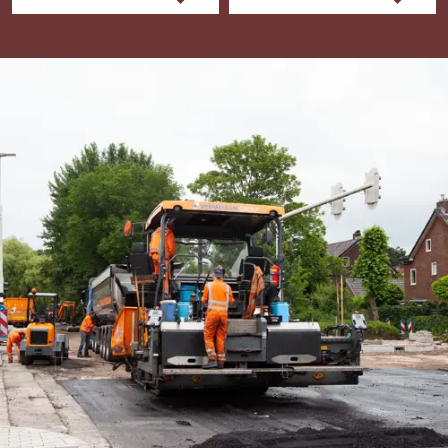
Je richt de
verkeersafzetting in
en onderhoudt deze
Je let op de
maatvoering en
brengt verhardingen
aan
Je bereidt de weg
voor op de asfaltlaag.