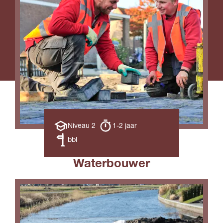
Opleiding
Opleiding
Niveau 2
1-2 jaar
niveau
duur
Leerweg
bbl
Waterbouwer