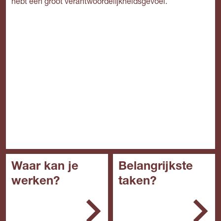
hebt een groot verantwoordelijkheidsgevoel.
Waar kan je
Belangrijkste
werken?
taken?
Een bedrijf in de sector
Je bereidt het werk en
grond-, water- en
de werkplek voor
wegenbouw.