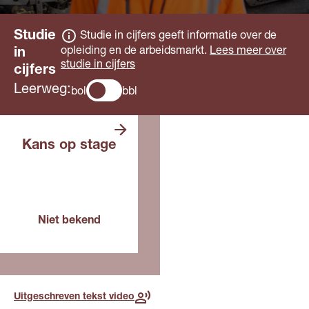
Studie
Studie in cijfers geeft informatie over de
opleiding en de arbeidsmarkt.
Lees meer over
in
studie in cijfers
cijfers
Leerweg:
bol
bbl
De opleiding is
Kans op stage
in de bol niet van
toepassing.
Voor deze opleiding, in dit
Niet bekend
jaar
Lees meer over de
toekomst
Uitgeschreven tekst video