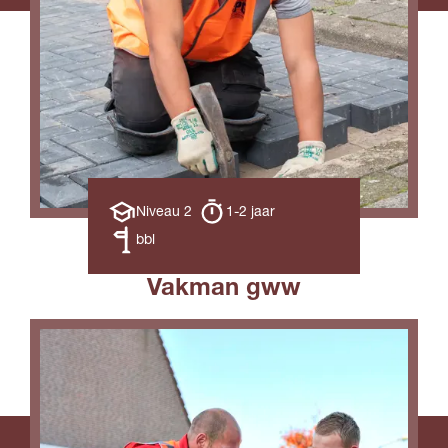
Opleiding
Opleiding
Niveau 2
1-2 jaar
niveau
duur
Leerweg
bbl
Vakman gww