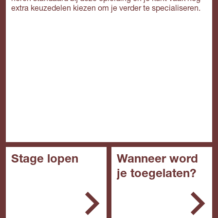
extra keuzedelen kiezen om je verder te specialiseren.
Stage lopen
Wanneer word
je toegelaten?
In het mbo is de stage
een belangrijk onderdeel
In het algemeen kun je
van de opleiding. Je
de opleiding starten met:
stage doe je bij een
erkend leerbedrijf. Zo'n