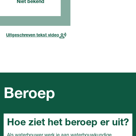
Niet bekend
jaar
Lees meer over de
toekomst
Uitgeschreven tekst video
Beroep
Hoe ziet het beroep er uit?
Als waterbouwer werk je aan waterbouwkundige