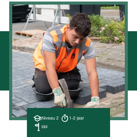
Opleiding
Opleiding
Niveau 2
1-2 jaar
niveau
duur
Leerweg
bbl