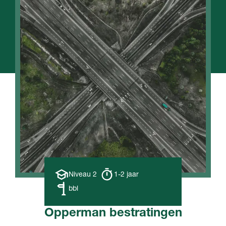
Opleiding
Opleiding
Niveau 2
1-2 jaar
niveau
duur
Leerweg
bbl
Opperman bestratingen