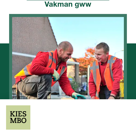
Vakman gww
Opleiding
Opleiding
Niveau 2
1-2 jaar
niveau
duur