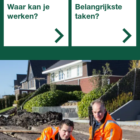
Waar kan je
Belangrijkste
werken?
taken?
Een bedrijf in de sector
Je bereidt het werk en
grond, water- en
de werkplek voor
wegenbouw,
Je maakt
overheidsinstanties en
waterbouwkundige
nutsbedrijven.
constructies en kan
ze ook verwijderen
Je voert op kleine
schaal baggerwerk uit
Je verzorgt de
wegafzettingen
Je let op de kwaliteit,
de veiligheid en de
voorschriften.