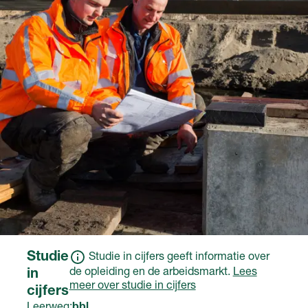
arbeidsovereenkomst
op basis van een
met het erkende
ministeriële regeling.
leerbedrijf en krijg je
salaris.
Studie
Studie in cijfers geeft informatie over
de opleiding en de arbeidsmarkt.
Lees
in
meer over studie in cijfers
cijfers
Leerweg:
bbl