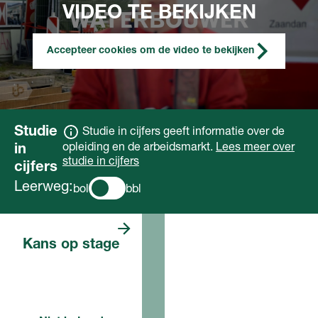
VIDEO TE BEKIJKEN
Accepteer cookies om de video te bekijken
Studie
Studie in cijfers geeft informatie over de
opleiding en de arbeidsmarkt.
Lees meer over
in
studie in cijfers
cijfers
Leerweg:
bol
bbl
De opleiding is
Kans op stage
in de bol niet van
toepassing.
Voor deze opleiding, in dit