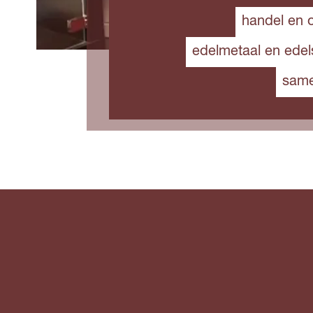
handel en
edelmetaal en edel
sam