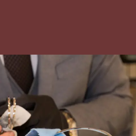
 4
er diploma of
tuk dat de
d heeft
op basis van
isteriële
.