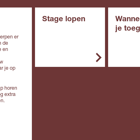
Stage lopen
Wanne
je toe
In het mbo is de stage
werpen er
een belangrijk onderdeel
n de
In het alg
van de opleiding. Je
e en
de opleidin
stage doe je bij een
erkend leerbedrijf. Zo'n
uw
Vmbo: 
leerbedrijf biedt
r je op
in de
deskundige begeleiding
kaderbe
en de werkplek is veilig.
e, gem
ap horen
theoret
Doe je een bol-
og extra
(mavo)
opleiding, dan ga je
en.
Mbo: ee
overdag naar school. Je
de
loopt één of meer stages
basisbe
van een paar weken of
g (mbo 
maanden.
Havo e
overga
Doe je een bbl-
leerjaar