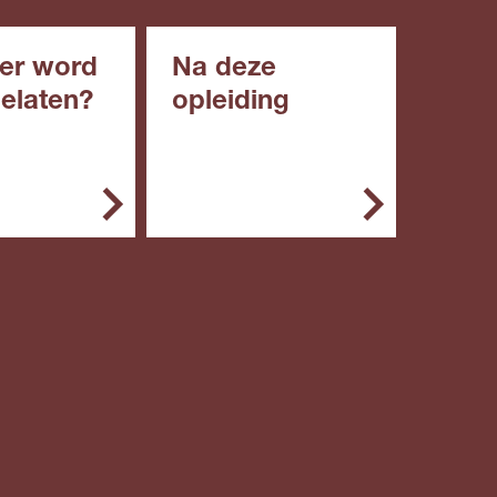
er word
Na deze
gelaten?
opleiding
emeen kun je
Met deze opleiding kun
g starten met:
je doorstromen naar een
niveau 4 opleiding.
een diploma
roepsgericht
engde of
ische leerweg
n diploma in
roepsopleidin
niveau 2)
n vwo: een
ngsbewijs van
 3 naar