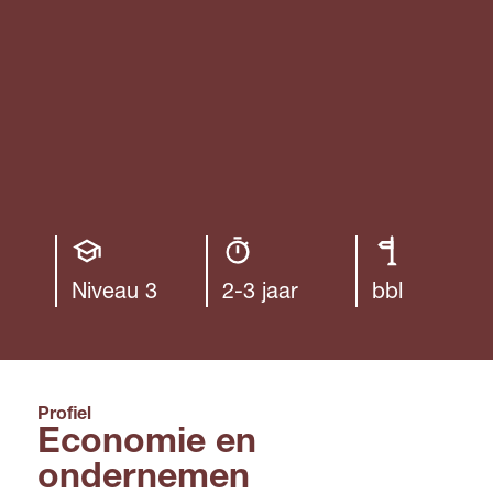
Opleiding
Opleiding
Leerweg
niveau
duur
Niveau 3
2-3 jaar
bbl
Profiel
Economie en
ondernemen