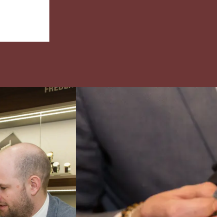
opleiding, dan werk je
leerjaar
vier dagen en ga je één
Een and
dag per week naar
bewijss
school. Meestal heb je
overhei
een
erkend 
arbeidsovereenkomst
een min
met het erkende
regeling
leerbedrijf en krijg je
salaris.