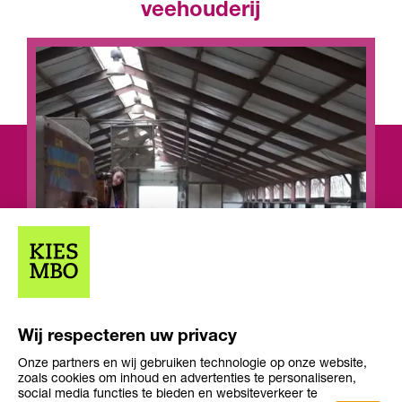
veehouderij
Wij respecteren uw privacy
Onze partners en wij gebruiken technologie op onze website,
Opleiding
Opleiding
zoals cookies om inhoud en advertenties te personaliseren,
Niveau 3
2-3 jaar
niveau
duur
social media functies te bieden en websiteverkeer te
Leerweg