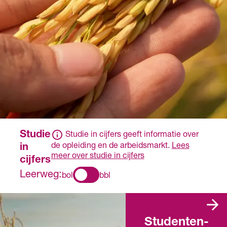
Studie
Studie in cijfers geeft informatie over
de opleiding en de arbeidsmarkt.
Lees
in
meer over studie in cijfers
cijfers
Leerweg:
bol
bbl
Studenten­