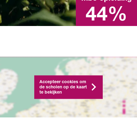
diploma in het afgelopen
schooljaar
44%
Accepteer cookies om
de scholen op de kaart
te bekijken