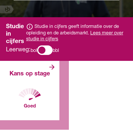
Studie
Studie in cijfers geeft informatie over de
opleiding en de arbeidsmarkt.
Lees meer over
in
studie in cijfers
cijfers
Leerweg:
bol
bbl
Er zijn veel
Kans op stage
stageplaatsen. De
verwachting is dat
je makkelijk een
stage vindt.
Goed
Voor deze opleiding, in dit
jaar