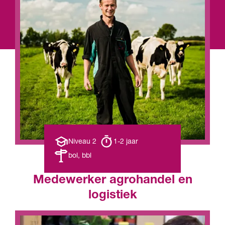
Opleiding
Opleiding
Niveau 2
1-2 jaar
niveau
duur
Leerweg
bol, bbl
Medewerker agrohandel en
logistiek