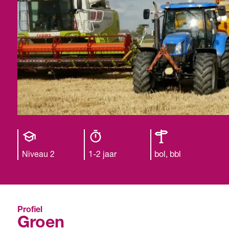
Opleiding
Opleiding
Leerweg
niveau
duur
Niveau 2
1-2 jaar
bol, bbl
Profiel
Groen