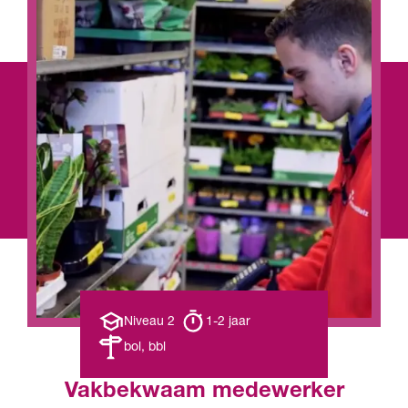
Opleiding
Opleiding
Niveau 2
1-2 jaar
niveau
duur
Leerweg
bol, bbl
Vakbekwaam medewerker