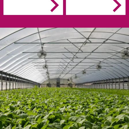
Je verzorgt de teelt op
plantenteelt, zowel
het land en in kassen
binnen in kassen als
Je oogst op het juiste
buiten op het veld.
moment
Je zorgt voor
machines en
apparatuur.