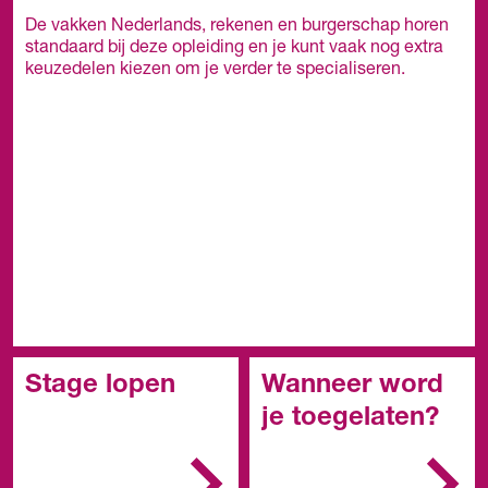
De vakken Nederlands, rekenen en burgerschap horen
standaard bij deze opleiding en je kunt vaak nog extra
keuzedelen kiezen om je verder te specialiseren.
Stage lopen
Wanneer word
je toegelaten?
In het mbo is de stage
een belangrijk onderdeel
In het algemeen kun je
van de opleiding. Je
de opleiding starten met: