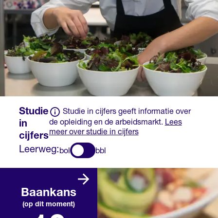
Studie
Studie in cijfers geeft informatie over
de opleiding en de arbeidsmarkt.
Lees
in
meer over studie in cijfers
cijfers
Leerweg:
bol
bbl
Er zijn heel veel
vacatures die
Baankans
passen bij deze
(op dit moment)
opleiding. Daarom