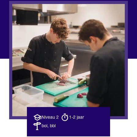
Opleiding
Opleiding
Niveau 2
1-2 jaar
niveau
duur
Leerweg
bol, bbl