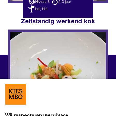
Opleiding
Opleiding
Niveau 3
2-3 jaar
niveau
duur
Leerweg
bol, bbl
Zelfstandig werkend kok
Wij respecteren uw privacy