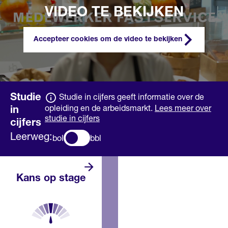
VIDEO TE BEKIJKEN
Accepteer cookies om de video te bekijken
Studie
Studie in cijfers geeft informatie over de
opleiding en de arbeidsmarkt.
Lees meer over
in
studie in cijfers
cijfers
Leerweg:
bol
bbl
Er zijn genoeg
Kans op stage
stageplaatsen.