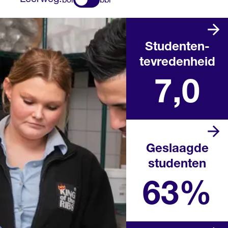
bol
bbl
Studenten­
tevredenheid
Landelijk rapportcijfer
7,0
Geslaagde
studenten
Landelijk percentage in het
afgelopen schooljaar
63%