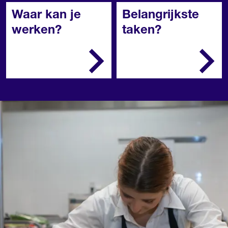
Waar kan je
Belangrijkste
werken?
taken?
Een fastfoodrestaurant,
Je start de apparaten
lunchroom,
op en bereidt de
bedrijfskantine, cafetaria,
werkruimte voor
ijssalon, tearoom of
Je controleert de
pizza-afhaalbedrijf.
voorraden en vult aan
Je helpt mee met het
bereiden van de
producten
Je verkoopt producten
en bedient de kassa
Je houdt de
werkruimte en de
counters schoon.