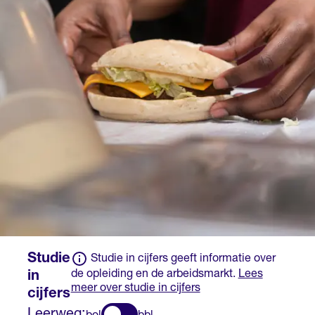
op basis van een
met het erkende
ministeriële regeling.
leerbedrijf en krijg je
salaris.
Studie
Studie in cijfers geeft informatie over
de opleiding en de arbeidsmarkt.
Lees
in
meer over studie in cijfers
cijfers
Leerweg: