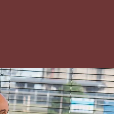
en diploma
pleiding
n vwo: een
ngsbewijs van
 3 naar
 4
er diploma of
tuk dat de
d heeft
op basis van
isteriële
.