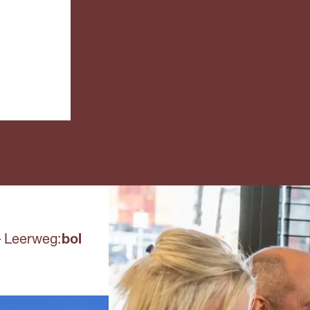
Mbo: e
van een paar weken of
van de
maanden.
entreeo
Havo e
Doe je een bbl-
overga
opleiding, dan werk je
leerjaar
vier dagen en ga je één
leerjaar
dag per week naar
Een and
school. Meestal heb je
bewijss
een
overhei
arbeidsovereenkomst
erkend 
met het erkende
een min
leerbedrijf en krijg je
regeling
salaris.
.
Leerweg:
bol