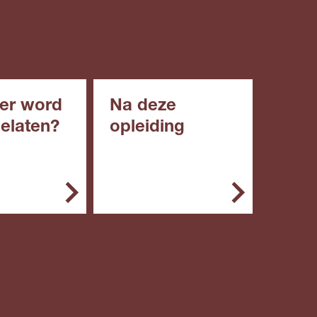
er word
Na deze
gelaten?
opleiding
emeen kun je
Met deze opleiding kun
g starten met:
je doorstromen naar een
niveau 3 opleiding.
een diploma
roepsgericht
roepsgericht
engde of
ische leerweg