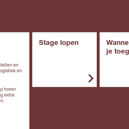
Stage lopen
Wanne
je toe
In het mbo is de stage
een belangrijk onderdeel
tellen en
In het alg
van de opleiding. Je
ogistiek en
de opleidin
stage doe je bij een
erkend leerbedrijf. Zo'n
Vmbo: 
leerbedrijf biedt
ap horen
in de
deskundige begeleiding
og extra
basisbe
en de werkplek is veilig.
en.
e,
kaderbe
Doe je een bol-
e, gem
opleiding, dan ga je
theoret
overdag naar school. Je
(mavo)
loopt één of meer stages