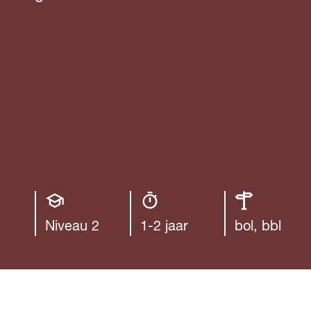
Opleiding
Opleiding
Leerweg
niveau
duur
Niveau 2
1-2 jaar
bol, bbl