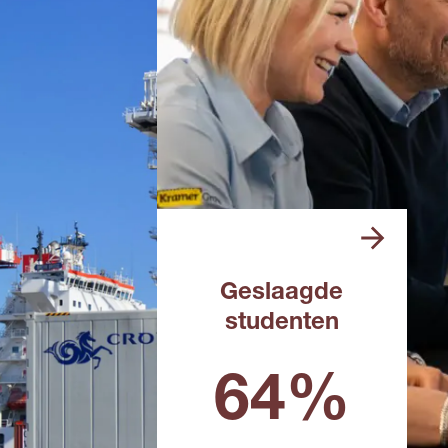
Geslaagde
studenten
Landelijk percentage in het
afgelopen schooljaar
64%