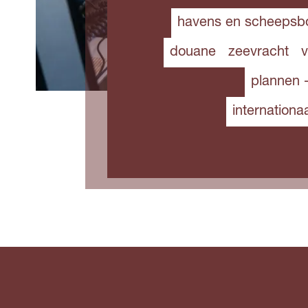
havens en scheeps
douane
zeevracht
plannen 
internationa