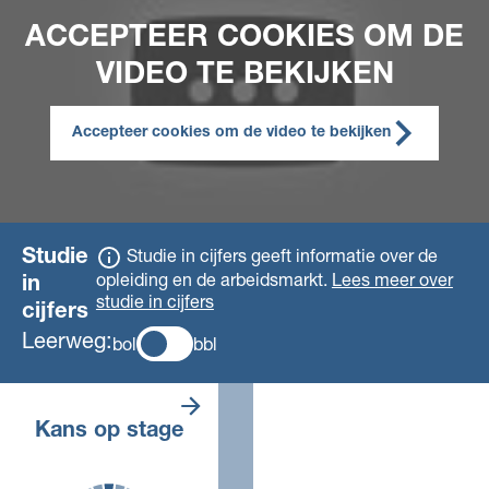
ACCEPTEER COOKIES OM DE
VIDEO TE BEKIJKEN
Accepteer cookies om de video te bekijken
Studie
Studie in cijfers geeft informatie over de
opleiding en de arbeidsmarkt.
Lees meer over
in
studie in cijfers
cijfers
Leerweg:
bol
bbl
Er zijn genoeg
Kans op stage
stageplaatsen.