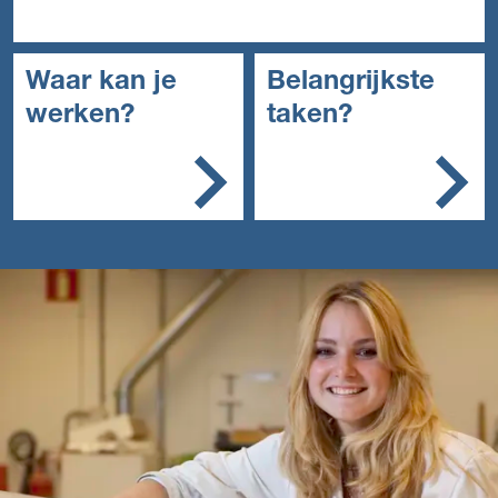
Waar kan je
Belangrijkste
werken?
taken?
Een decorbouwbedrijf.
Je bereidt het project
voor en geeft leiding
aan collega’s
Je bereidt het werk
voor en zorgt voor de
juiste materialen
Je bouwt onderdelen
en werkt ze af
Je transporteert de
onderdelen naar de
locatie
Je bouwt het decor op
en werkt het netjes af
Je bewaakt de
kwaliteit en de