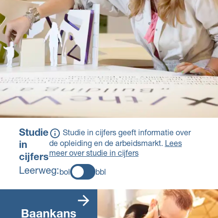
voortgang van het
project
Na afloop demonteer
je alles weer en ruim
je op.
Studie
Studie in cijfers geeft informatie over
de opleiding en de arbeidsmarkt.
Lees
in
meer over studie in cijfers
cijfers
Leerweg:
bol
bbl
Er zijn genoeg
vacatures die
Baankans