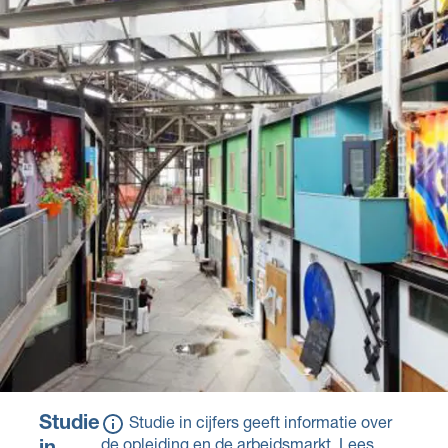
leerjaar 4
naar school. Meestal heb
Een ander diploma of
je een
bewijsstuk dat de
arbeidsovereenkomst
overheid heeft erkend
met het erkende
op basis van een
leerbedrijf en krijg je
ministeriële regeling.
salaris.
Studie
Studie in cijfers geeft informatie over
de opleiding en de arbeidsmarkt.
Lees