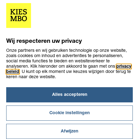
Opleiding
Opleiding
Niveau 3
2-3 jaar
niveau
duur
Leerweg
bol, bbl
Wij respecteren uw privacy
Onze partners en wij gebruiken technologie op onze website,
zoals cookies om inhoud en advertenties te personaliseren,
social media functies te bieden en websiteverkeer te
analyseren. Klik hieronder om akkoord te gaan met ons
privacy
beleid
. U kunt op elk moment uw keuzes wijzigen door terug te
keren naar deze website.
Over KiesMBO.nl
Alles accepteren
Disclaimer
Cookies
Contact
Cookie instellingen
Afwijzen