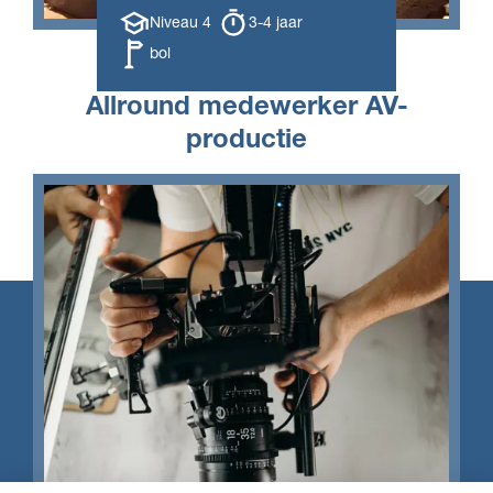
Opleiding
Opleiding
Niveau 4
3-4 jaar
niveau
duur
Leerweg
bol
Allround medewerker AV-
productie