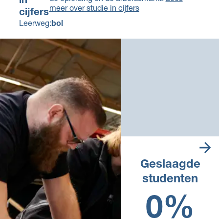
in
meer over studie in cijfers
cijfers
Leerweg:
bol
Geslaagde
studenten
Landelijk percentage in het
afgelopen schooljaar
0%