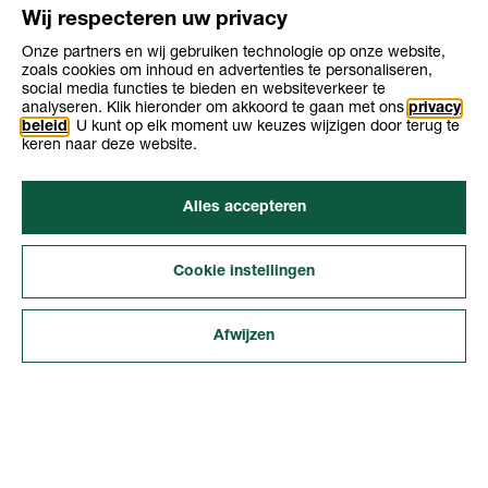
Wij respecteren uw privacy
Onze partners en wij gebruiken technologie op onze website,
zoals cookies om inhoud en advertenties te personaliseren,
social media functies te bieden en websiteverkeer te
analyseren. Klik hieronder om akkoord te gaan met ons
privacy
beleid
. U kunt op elk moment uw keuzes wijzigen door terug te
keren naar deze website.
Opleiding
Opleiding
Niveau 3
2-3 jaar
niveau
duur
Leerweg
bbl
Alles accepteren
Cookie instellingen
Afwijzen
INTERESSES
BLADEREN
ZOEKEN
VERGELIJKEN
ONTDEKKEN
Over KiesMBO.nl
Disclaimer
Cookies
Contact