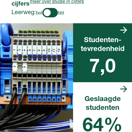
meer over studie in cijfers
cijfers
Leerweg:
bol
bbl
Studenten­
tevredenheid
Landelijk rapportcijfer
7,0
Geslaagde
studenten
Landelijk percentage in het
afgelopen schooljaar
64%