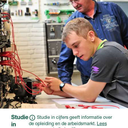
naar school. Meestal heb
Een ander diploma of
je een
bewijsstuk dat de
arbeidsovereenkomst
overheid heeft erkend
met het erkende
op basis van een
leerbedrijf en krijg je
ministeriële regeling.
salaris.
Voor deze opleiding
kan een school
aanvullende eisen
stellen of wiskunde of
natuur- en scheikunde
onderdeel waren van
het eindexamen.
Studie
Studie in cijfers geeft informatie over
de opleiding en de arbeidsmarkt.
Lees
in