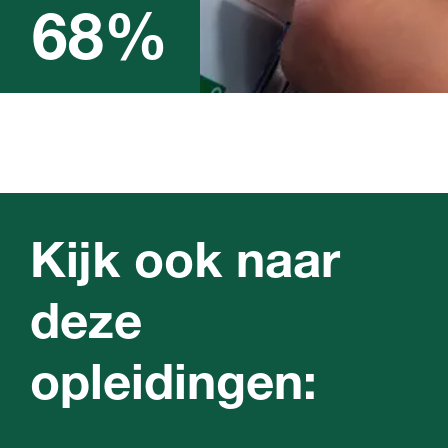
werk heeft
68%
Lees meer over studie in
cijfers
Kijk ook naar
deze
opleidingen: