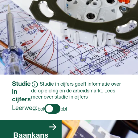
controleert of het
goed werkt
Je begeleidt collega’s
en bewaakt de
planning
Je rondt je werk af en
ruimt op.
Studie
Studie in cijfers geeft informatie over
de opleiding en de arbeidsmarkt.
Lees
in
meer over studie in cijfers
cijfers
Leerweg:
bol
bbl
Er zijn heel veel
vacatures die
Baankans