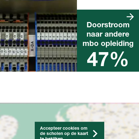
Doorstroom
naar andere
Landelijk percentage na het
behalen van een mbo-
mbo opleiding
diploma in het afgelopen
schooljaar
47%
Accepteer cookies om
de scholen op de kaart
te bekijken