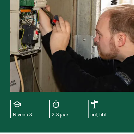
Opleiding
Opleiding
Leerweg
niveau
duur
Niveau 3
2-3 jaar
bol, bbl