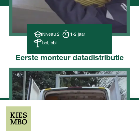
Opleiding
Opleiding
Niveau 2
1-2 jaar
niveau
duur
Leerweg
bol, bbl
Eerste monteur datadistributie