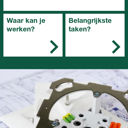
Waar kan je
Belangrijkste
werken?
taken?
Elektrotechnisch
Je bereidt het werk
installatiebedrijf.
voor en bedenkt hoe
de bedrading moet
lopen
Je legt de bekabeling
aan
Je demonteert
onderdelen die
moeten worden
vervangen
Je monteert en
installeert nieuwe
installaties
Je stelt de installaties
in gebruik en