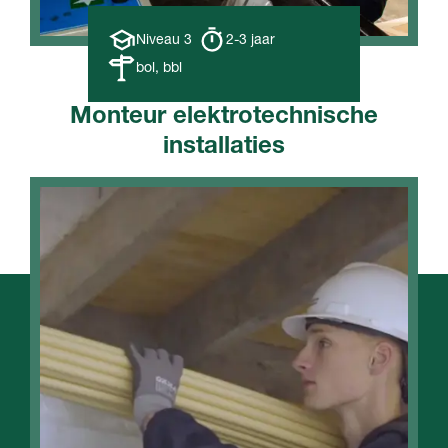
Opleiding
Opleiding
Niveau 3
2-3 jaar
niveau
duur
Leerweg
bol, bbl
Monteur elektrotechnische
installaties