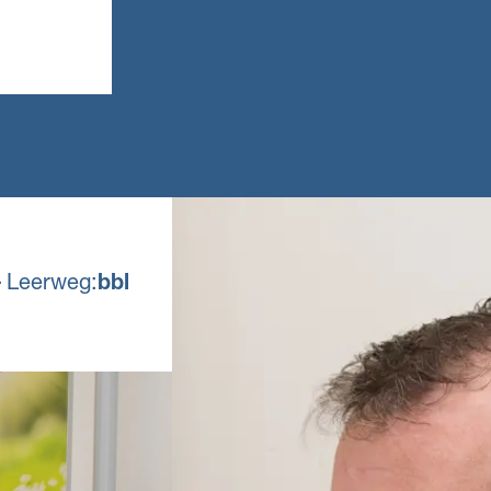
opleiding, dan werk je
overga
vier dagen en ga je één
leerjaar
dag per week naar
leerjaar
school. Meestal heb je
Een and
een
bewijss
arbeidsovereenkomst
overhei
met het erkende
erkend 
leerbedrijf en krijg je
een min
salaris.
regeling
Voor de
kan een
.
aanvull
Leerweg:
bbl
stellen
of natu
scheik
onderd
het ei