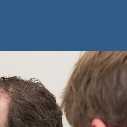
ngsbewijs van
 3 naar
 4
er diploma of
tuk dat de
d heeft
op basis van
isteriële
.
ze opleiding
 school
ende eisen
 of wiskunde
ur- en
unde
eel waren van
ndexamen.