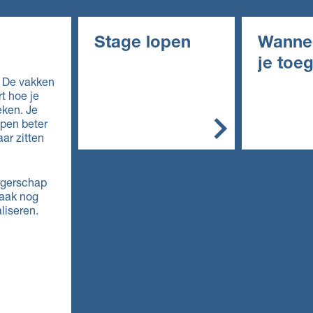
Stage lopen
Wanne
je toe
In het mbo is de stage
. De vakken
een belangrijk onderdeel
rt hoe je
In het alg
van de opleiding. Je
eken. Je
de opleidin
stage doe je bij een
lpen beter
erkend leerbedrijf. Zo'n
aar zitten
Vmbo: 
leerbedrijf biedt
in de
deskundige begeleiding
kaderbe
en de werkplek is veilig.
rgerschap
e, gem
vaak nog
theoret
Doe je een bol-
liseren.
(mavo)
opleiding, dan ga je
Mbo: ee
overdag naar school. Je
de
loopt één of meer stages
basisbe
van een paar weken of
g (mbo 
maanden.
vakople
niveau 
Doe je een bbl-
Havo e