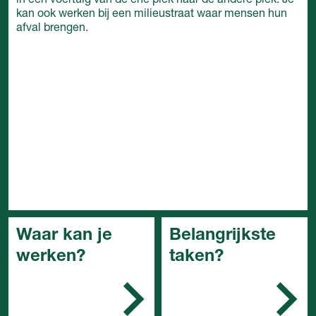
in een voertuig van de ene plek naar de andere plek. Je
kan ook werken bij een milieustraat waar mensen hun
afval brengen.
Waar kan je
Belangrijkste
werken?
taken?
Bij gemeenten met een
Je bereidt het werk
eigen buitendienst,
voor
publieke bedrijven en/of