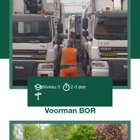
Opleiding
Opleiding
Niveau 3
2-3 jaar
niveau
duur
Leerweg
Voorman BOR