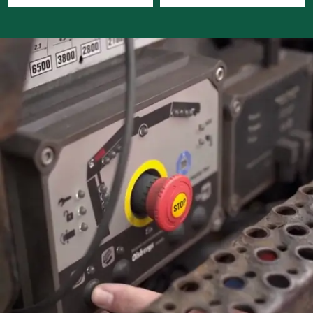
Je zamelt afval in bij
private bedrijven.
huizen, bedrijven en in
de openbare ruimte
Je houdt straatputten
en -goten schoon van
vuil
Je sorteert afval zodat
het kan worden
afgevoerd of
hergebruikt.