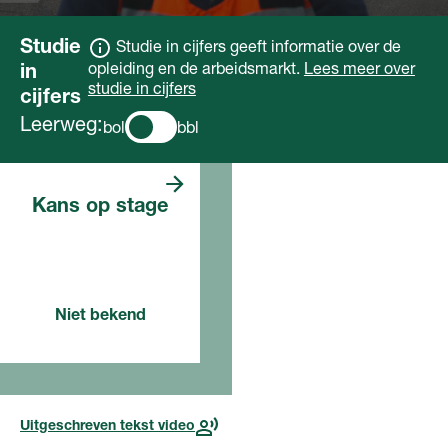
Studie
Studie in cijfers geeft informatie over de
opleiding en de arbeidsmarkt.
Lees meer over
in
studie in cijfers
cijfers
Leerweg:
bol
bbl
De opleiding is
Kans op stage
in de bol niet van
toepassing.
Voor deze opleiding, in dit
Niet bekend
jaar
Lees meer over de
toekomst
Uitgeschreven tekst video