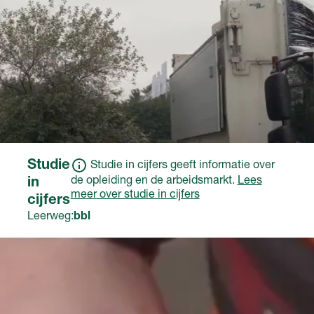
Studie
Studie in cijfers geeft informatie over
de opleiding en de arbeidsmarkt.
Lees
in
meer over studie in cijfers
cijfers
Leerweg:
bbl