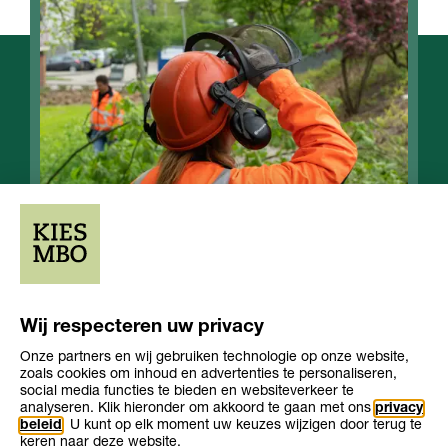
Opleiding
Opleiding
Niveau 3
2-3 jaar
Wij respecteren uw privacy
niveau
duur
Leerweg
Onze partners en wij gebruiken technologie op onze website,
zoals cookies om inhoud en advertenties te personaliseren,
social media functies te bieden en websiteverkeer te
analyseren. Klik hieronder om akkoord te gaan met ons
privacy
beleid
. U kunt op elk moment uw keuzes wijzigen door terug te
keren naar deze website.