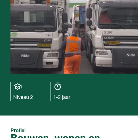
Opleiding
Opleiding
niveau
duur
Niveau 2
1-2 jaar
Profiel