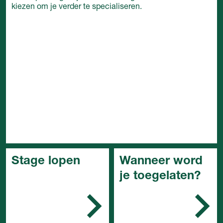
kiezen om je verder te specialiseren.
Stage lopen
Wanneer word
je toegelaten?
In het mbo is de stage
een belangrijk onderdeel
In het algemeen kun je
van de opleiding. Je
de opleiding starten met:
stage doe je bij een
erkend leerbedrijf. Zo'n