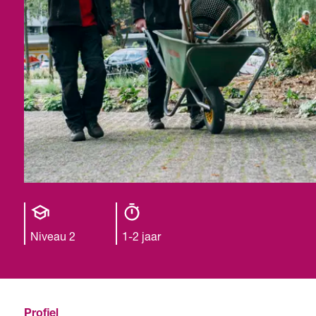
Opleiding
Opleiding
niveau
duur
Niveau 2
1-2 jaar
Profiel