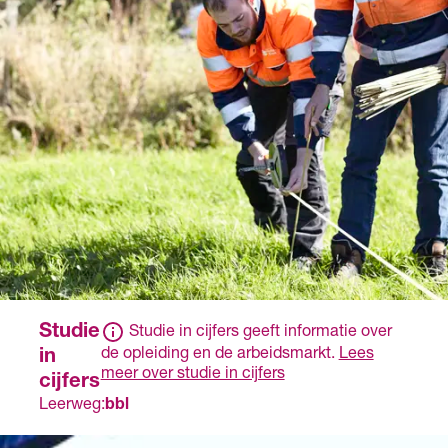
leerbedrijf en krijg je
salaris.
Studie
Studie in cijfers geeft informatie over
de opleiding en de arbeidsmarkt.
Lees
in
meer over studie in cijfers
cijfers
Leerweg:
bbl