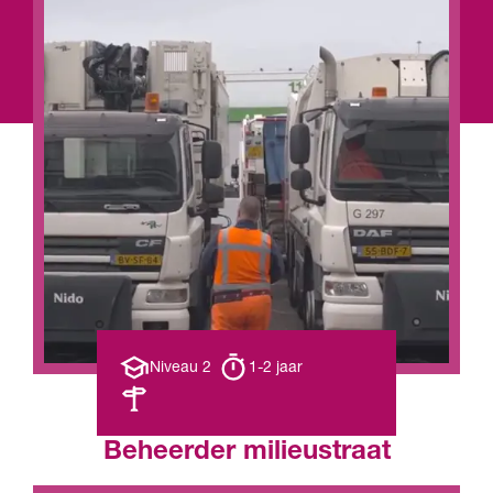
Opleiding
Opleiding
Niveau 2
1-2 jaar
niveau
duur
Leerweg
Beheerder milieustraat