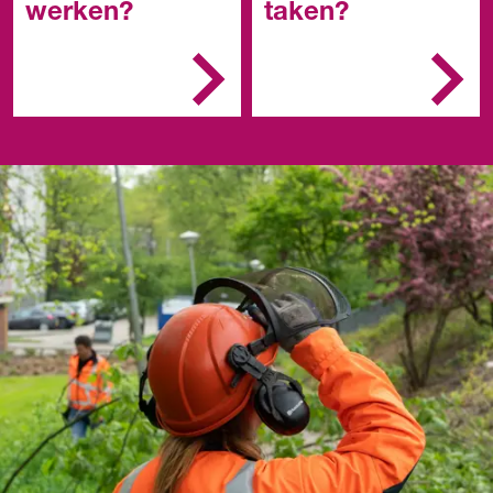
werken?
taken?
Bij een gemeente met
Je bereidt het werk
een eigen buitendienst.
voor
Je maakt de openbare
ruimte schoon
Je onderhoudt en
repareert materialen
in de openbare ruimte
Je haalt afval weg uit
die openbare ruimte.