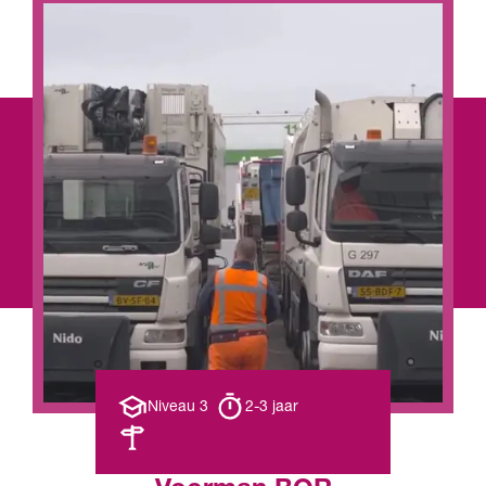
Opleiding
Opleiding
Niveau 3
2-3 jaar
niveau
duur
Leerweg