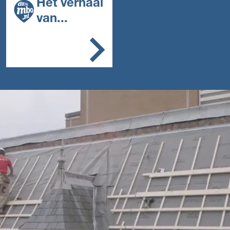
Het verhaal
werkplek voor en
bepaalt de maten
van...
Je haalt de te
vervangen historische
Minister
onderdelen weg
Je brengt (nieuwe)
kijkt met
houten onderdelen
timmerm
aan of repareert
ansoog
onderdelen
naar
Je plaatst sloten,
scharnieren, grendels
vakwerk
en deur/raamkrukken
voor de
terug
toekoms
Je controleert je werk
t
en ruimt weer op.
Hoe leren studenten die
een bbl-opleiding volgen
in de praktijk? Dat was de
vraag waarmee minister
van Onderwijs, Ingrid van
Engelshoven, op 11