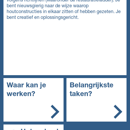
volgens richtlijnen (waaronder de restauratieladder). Je
bent nieuwsgierig naar de wijze waarop
houtconstructies in elkaar zitten of hebben gezeten. Je
bent creatief en oplossingsgericht.
Waar kan je
Belangrijkste
werken?
taken?
In de erfgoedsector, bij
Je bereidt de
bouwbedrijven die
restauratie voor en
gespecialiseerd zijn in
stemt het werk af
restauratie.
Je bereidt de