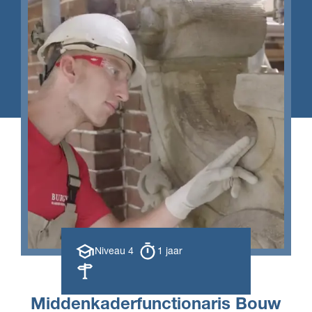
Opleiding
Opleiding
Niveau 4
1 jaar
niveau
duur
Leerweg
Middenkaderfunctionaris Bouw