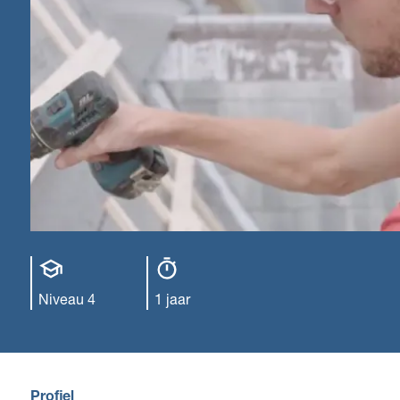
Opleiding
Opleiding
niveau
duur
Niveau 4
1 jaar
Profiel