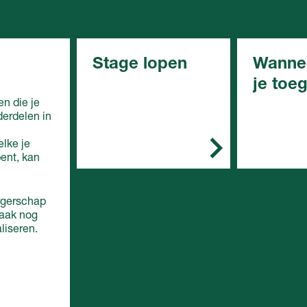
Stage lopen
Wanne
je toe
In het mbo is de stage
n die je
een belangrijk onderdeel
derdelen in
In het alg
van de opleiding. Je
de opleidin
stage doe je bij een
elke je
erkend leerbedrijf. Zo'n
bent, kan
Vmbo: 
leerbedrijf biedt
in de
deskundige begeleiding
basisbe
en de werkplek is veilig.
rgerschap
e,
vaak nog
kaderbe
Doe je een bol-
liseren.
e, gem
opleiding, dan ga je
theoret
overdag naar school. Je
(mavo)
loopt één of meer stages
Mbo: e
van een paar weken of
van de
maanden.
entreeo