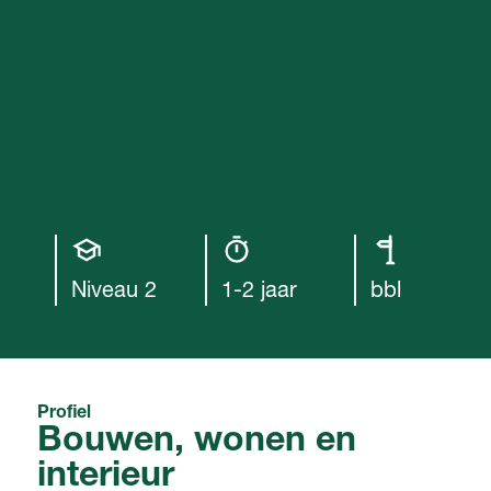
Opleiding
Opleiding
Leerweg
niveau
duur
Niveau 2
1-2 jaar
bbl
Profiel
Bouwen, wonen en
interieur