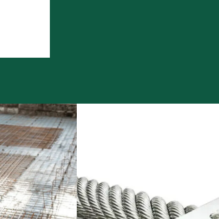
Havo e
Doe je een bbl-
overga
opleiding, dan werk je
leerjaar
vier dagen en ga je één
leerjaar
dag per week naar
Een and
school. Meestal heb je
bewijss
een
overhei
arbeidsovereenkomst
erkend 
met het erkende
een min
leerbedrijf en krijg je
regeling
salaris.