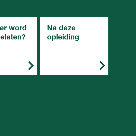
er word
Na deze
gelaten?
opleiding
emeen kun je
Met deze opleiding kun
g starten met:
je doorstromen naar een
niveau 3 opleiding.
een diploma
roepsgericht
roepsgericht
engde of
ische leerweg
en diploma
pleiding