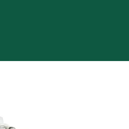
n vwo: een
ngsbewijs van
 3 naar
 4
er diploma of
tuk dat de
d heeft
op basis van
isteriële
.