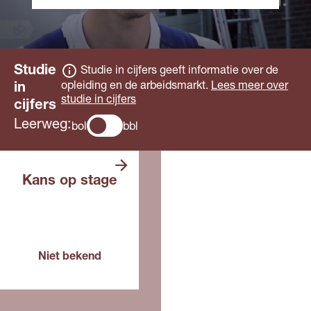
Studie
Studie in cijfers geeft informatie over de
opleiding en de arbeidsmarkt.
Lees meer over
in
studie in cijfers
cijfers
Leerweg:
bol
bbl
De opleiding is
Kans op stage
in de bol niet van
toepassing.
Voor deze opleiding, in dit
Niet bekend
jaar
Lees meer over de
toekomst