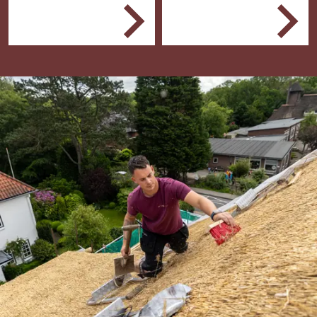
Een dakdekkersbedrijf
Je bereidt de
dat in riet
werkplek voor
gespecialiseerd is.
Je brengt het riet aan
Je sloopt of repareert
constructiedelen
Je controleert je
materialen en
gereedschappen
Je controleert je werk
en ruimt weer op.