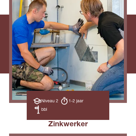
Opleiding
Opleiding
Niveau 2
1-2 jaar
niveau
duur
Leerweg
bbl
Zinkwerker