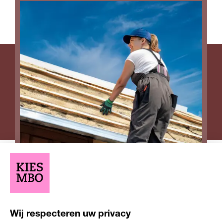
Opleiding
Opleiding
Niveau 2
1-2 jaar
niveau
duur
Leerweg
bbl
Wij respecteren uw privacy