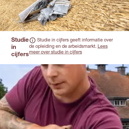
Studie
Studie in cijfers geeft informatie over
de opleiding en de arbeidsmarkt.
Lees
in
meer over studie in cijfers
cijfers