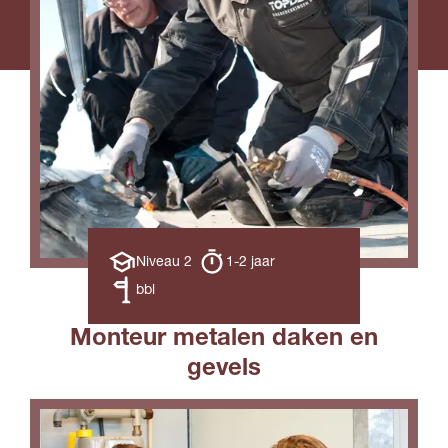
Opleiding
Opleiding
Niveau 2
1-2 jaar
niveau
duur
Leerweg
bbl
Monteur metalen daken en
gevels