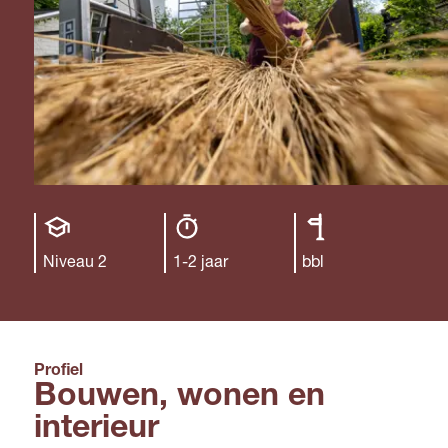
Opleiding
Opleiding
Leerweg
niveau
duur
Niveau 2
1-2 jaar
bbl
Profiel
Bouwen, wonen en
interieur