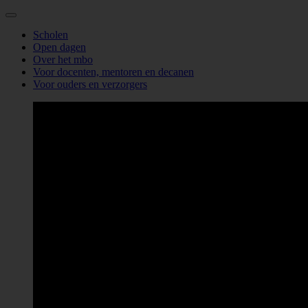
Scholen
Open dagen
Over het mbo
Voor docenten, mentoren en decanen
Voor ouders en verzorgers